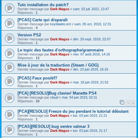
Tuto installation du patch?
Dernier message par
Dark Magus
«
sam. 02 juil. 2022, 13:47
Réponses :
1
[PCAS] Carte qui disparaît
Dernier message par
keybladeLord
«
sam. 05 oct. 2019, 12:31
Réponses :
4
Version PS2
Dernier message par
Dark Magus
«
dim. 29 sept. 2019, 22:57
Réponses :
1
Le topic des fautes d'orthographe/grammaire
Dernier message par
Dark Magus
«
mer. 07 août 2019, 14:16
Réponses :
13
Mise à jour de la traduction (Steam / GOG)
Dernier message par
Dark Magus
«
dim. 23 juin 2019, 16:16
[PCAS] Faux positif?
Dernier message par
Dark Magus
«
mar. 18 juin 2019, 21:52
Réponses :
1
[PCA] [RESOLU]Bug clavier/ Manette PS4
Dernier message par
cloud
«
mar. 04 juin 2019, 02:11
Réponses :
16
1
2
[PCA][RESOLU] Freeze du jeu pendant le tutorial débutant
Dernier message par
Dark Magus
«
lun. 03 juin 2019, 21:21
Réponses :
1
[PCAS][RESOLU] bug ventre valmar 3
Dernier message par
Dark Magus
«
lun. 03 juin 2019, 21:17
Réponses :
1