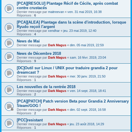
[PCA][RESOLU] Plantage Récif de Cécile, après combat
contre crustacés
Dernier message par
maitreevan
«
ven. 31 mai 2019, 16:38
Réponses :
6
[PCA][ALEA] Plantage dans la scène d'introduction, lorsque
Ryudo reçoit l'argent
Dernier message par
xendhar
«
jeu. 23 mai 2019, 12:40
Réponses :
4
News de Mai
Dernier message par
Dark Magus
«
dim. 05 mai 2019, 22:59
News de Décembre 2018
Dernier message par
Dark Magus
«
sam. 16 févr. 2019, 23:04
Réponses :
9
[DC]Outil sur Linux / UNIX pour traduire grandia 2 pour
dreamcast ?
Dernier message par
Dark Magus
«
mer. 30 janv. 2019, 21:50
Réponses :
1
Les nouvelles de la rentrée 2018
Dernier message par
Dark Magus
«
ven. 14 sept. 2018, 18:41
Réponses :
2
[PCA][PATCH] Patch version Beta pour Grandia 2 Anniversary
Steam/GOG !
Dernier message par
Dark Magus
«
dim. 02 sept. 2018, 16:58
Réponses :
2
[PCC]resistant
Dernier message par
Dark Magus
«
jeu. 23 août 2018, 14:29
Réponses :
1