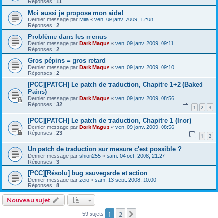
Réponses :
11
Moi aussi je propose mon aide!
Dernier message par
Mila
«
ven. 09 janv. 2009, 12:08
Réponses :
2
Problème dans les menus
Dernier message par
Dark Magus
«
ven. 09 janv. 2009, 09:11
Réponses :
2
Gros pépins = gros retard
Dernier message par
Dark Magus
«
ven. 09 janv. 2009, 09:10
Réponses :
2
[PCC][PATCH] Le patch de traduction, Chapitre 1+2 (Baked
Pains)
Dernier message par
Dark Magus
«
ven. 09 janv. 2009, 08:56
Réponses :
32
1
2
3
[PCC][PATCH] Le patch de traduction, Chapitre 1 (Inor)
Dernier message par
Dark Magus
«
ven. 09 janv. 2009, 08:56
Réponses :
23
1
2
Un patch de traduction sur mesure c'est possible ?
Dernier message par
shion255
«
sam. 04 oct. 2008, 21:27
Réponses :
3
[PCC][Résolu] bug sauvegarde et action
Dernier message par
zeio
«
sam. 13 sept. 2008, 10:00
Réponses :
8
Nouveau sujet
1
2
Suivante
59 sujets