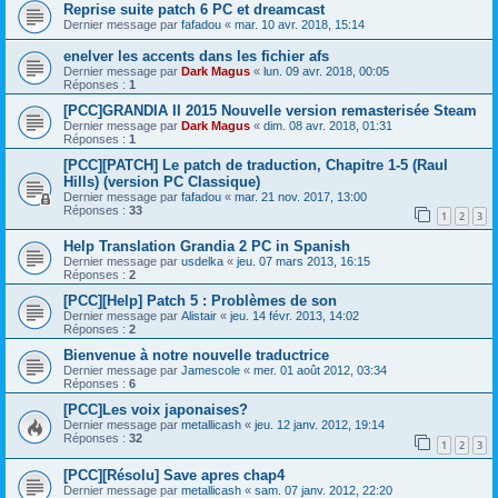
Reprise suite patch 6 PC et dreamcast
Dernier message par
fafadou
«
mar. 10 avr. 2018, 15:14
enelver les accents dans les fichier afs
Dernier message par
Dark Magus
«
lun. 09 avr. 2018, 00:05
Réponses :
1
[PCC]GRANDIA II 2015 Nouvelle version remasterisée Steam
Dernier message par
Dark Magus
«
dim. 08 avr. 2018, 01:31
Réponses :
1
[PCC][PATCH] Le patch de traduction, Chapitre 1-5 (Raul
Hills) (version PC Classique)
Dernier message par
fafadou
«
mar. 21 nov. 2017, 13:00
Réponses :
33
1
2
3
Help Translation Grandia 2 PC in Spanish
Dernier message par
usdelka
«
jeu. 07 mars 2013, 16:15
Réponses :
2
[PCC][Help] Patch 5 : Problèmes de son
Dernier message par
Alistair
«
jeu. 14 févr. 2013, 14:02
Réponses :
2
Bienvenue à notre nouvelle traductrice
Dernier message par
Jamescole
«
mer. 01 août 2012, 03:34
Réponses :
6
[PCC]Les voix japonaises?
Dernier message par
metallicash
«
jeu. 12 janv. 2012, 19:14
Réponses :
32
1
2
3
[PCC][Résolu] Save apres chap4
Dernier message par
metallicash
«
sam. 07 janv. 2012, 22:20