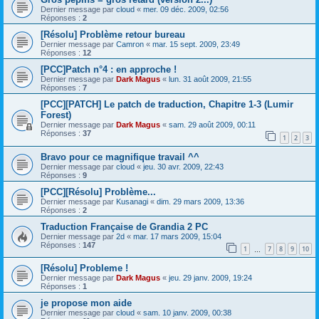
Dernier message par
cloud
«
mer. 09 déc. 2009, 02:56
Réponses :
2
[Résolu] Problème retour bureau
Dernier message par
Camron
«
mar. 15 sept. 2009, 23:49
Réponses :
12
[PCC]Patch n°4 : en approche !
Dernier message par
Dark Magus
«
lun. 31 août 2009, 21:55
Réponses :
7
[PCC][PATCH] Le patch de traduction, Chapitre 1-3 (Lumir
Forest)
Dernier message par
Dark Magus
«
sam. 29 août 2009, 00:11
Réponses :
37
1
2
3
Bravo pour ce magnifique travail ^^
Dernier message par
cloud
«
jeu. 30 avr. 2009, 22:43
Réponses :
9
[PCC][Résolu] Problème...
Dernier message par
Kusanagi
«
dim. 29 mars 2009, 13:36
Réponses :
2
Traduction Française de Grandia 2 PC
Dernier message par
2d
«
mar. 17 mars 2009, 15:04
Réponses :
147
1
7
8
9
10
…
[Résolu] Probleme !
Dernier message par
Dark Magus
«
jeu. 29 janv. 2009, 19:24
Réponses :
1
je propose mon aide
Dernier message par
cloud
«
sam. 10 janv. 2009, 00:38