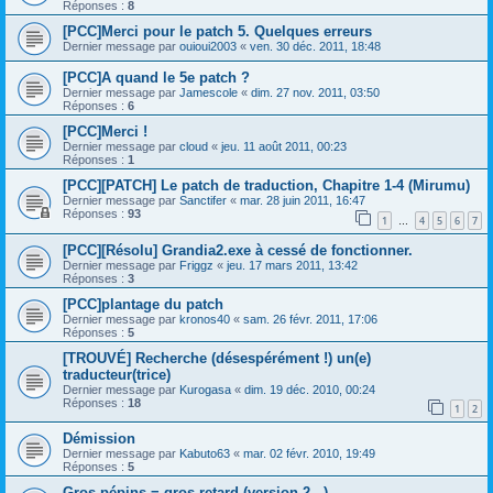
Réponses :
8
[PCC]Merci pour le patch 5. Quelques erreurs
Dernier message par
ouioui2003
«
ven. 30 déc. 2011, 18:48
[PCC]A quand le 5e patch ?
Dernier message par
Jamescole
«
dim. 27 nov. 2011, 03:50
Réponses :
6
[PCC]Merci !
Dernier message par
cloud
«
jeu. 11 août 2011, 00:23
Réponses :
1
[PCC][PATCH] Le patch de traduction, Chapitre 1-4 (Mirumu)
Dernier message par
Sanctifer
«
mar. 28 juin 2011, 16:47
Réponses :
93
1
4
5
6
7
…
[PCC][Résolu] Grandia2.exe à cessé de fonctionner.
Dernier message par
Friggz
«
jeu. 17 mars 2011, 13:42
Réponses :
3
[PCC]plantage du patch
Dernier message par
kronos40
«
sam. 26 févr. 2011, 17:06
Réponses :
5
[TROUVÉ] Recherche (désespérément !) un(e)
traducteur(trice)
Dernier message par
Kurogasa
«
dim. 19 déc. 2010, 00:24
Réponses :
18
1
2
Démission
Dernier message par
Kabuto63
«
mar. 02 févr. 2010, 19:49
Réponses :
5
Gros pépins = gros retard (version 2...)