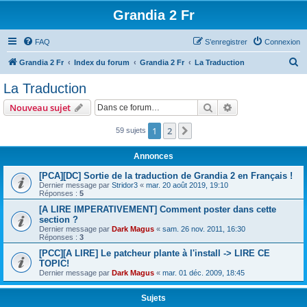
Grandia 2 Fr
FAQ
S’enregistrer
Connexion
R
Grandia 2 Fr
Index du forum
Grandia 2 Fr
La Traduction
e
La Traduction
c
Rechercher
Recherche avanc
Nouveau sujet
h
e
1
2
Suivante
59 sujets
r
Annonces
c
[PCA][DC] Sortie de la traduction de Grandia 2 en Français !
h
Dernier message par
Stridor3
«
mar. 20 août 2019, 19:10
Réponses :
5
e
[A LIRE IMPERATIVEMENT] Comment poster dans cette
r
section ?
Dernier message par
Dark Magus
«
sam. 26 nov. 2011, 16:30
Réponses :
3
[PCC][A LIRE] Le patcheur plante à l'install -> LIRE CE
TOPIC!
Dernier message par
Dark Magus
«
mar. 01 déc. 2009, 18:45
Sujets