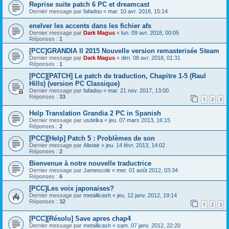
Reprise suite patch 6 PC et dreamcast
Dernier message par
fafadou
«
mar. 10 avr. 2018, 15:14
enelver les accents dans les fichier afs
Dernier message par
Dark Magus
«
lun. 09 avr. 2018, 00:05
Réponses :
1
[PCC]GRANDIA II 2015 Nouvelle version remasterisée Steam
Dernier message par
Dark Magus
«
dim. 08 avr. 2018, 01:31
Réponses :
1
[PCC][PATCH] Le patch de traduction, Chapitre 1-5 (Raul
Hills) (version PC Classique)
Dernier message par
fafadou
«
mar. 21 nov. 2017, 13:00
Réponses :
33
1
2
3
Help Translation Grandia 2 PC in Spanish
Dernier message par
usdelka
«
jeu. 07 mars 2013, 16:15
Réponses :
2
[PCC][Help] Patch 5 : Problèmes de son
Dernier message par
Alistair
«
jeu. 14 févr. 2013, 14:02
Réponses :
2
Bienvenue à notre nouvelle traductrice
Dernier message par
Jamescole
«
mer. 01 août 2012, 03:34
Réponses :
6
[PCC]Les voix japonaises?
Dernier message par
metallicash
«
jeu. 12 janv. 2012, 19:14
Réponses :
32
1
2
3
[PCC][Résolu] Save apres chap4
Dernier message par
metallicash
«
sam. 07 janv. 2012, 22:20