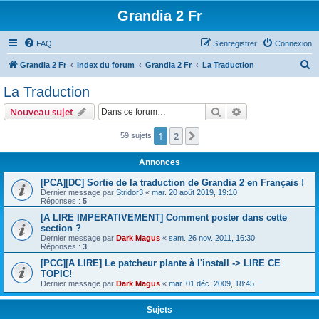
Grandia 2 Fr
FAQ
S’enregistrer
Connexion
R
Grandia 2 Fr
Index du forum
Grandia 2 Fr
La Traduction
e
La Traduction
c
Rechercher
Recherche avanc
Nouveau sujet
h
e
1
2
Suivante
59 sujets
r
Annonces
c
[PCA][DC] Sortie de la traduction de Grandia 2 en Français !
h
Dernier message par
Stridor3
«
mar. 20 août 2019, 19:10
Réponses :
5
e
[A LIRE IMPERATIVEMENT] Comment poster dans cette
r
section ?
Dernier message par
Dark Magus
«
sam. 26 nov. 2011, 16:30
Réponses :
3
[PCC][A LIRE] Le patcheur plante à l'install -> LIRE CE
TOPIC!
Dernier message par
Dark Magus
«
mar. 01 déc. 2009, 18:45
Sujets