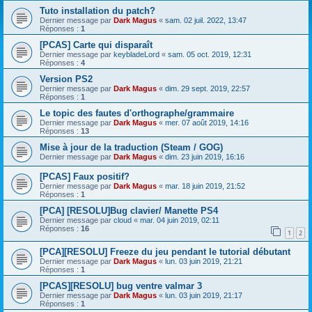
Tuto installation du patch?
Dernier message par
Dark Magus
«
sam. 02 juil. 2022, 13:47
Réponses :
1
[PCAS] Carte qui disparaît
Dernier message par
keybladeLord
«
sam. 05 oct. 2019, 12:31
Réponses :
4
Version PS2
Dernier message par
Dark Magus
«
dim. 29 sept. 2019, 22:57
Réponses :
1
Le topic des fautes d'orthographe/grammaire
Dernier message par
Dark Magus
«
mer. 07 août 2019, 14:16
Réponses :
13
Mise à jour de la traduction (Steam / GOG)
Dernier message par
Dark Magus
«
dim. 23 juin 2019, 16:16
[PCAS] Faux positif?
Dernier message par
Dark Magus
«
mar. 18 juin 2019, 21:52
Réponses :
1
[PCA] [RESOLU]Bug clavier/ Manette PS4
Dernier message par
cloud
«
mar. 04 juin 2019, 02:11
Réponses :
16
1
2
[PCA][RESOLU] Freeze du jeu pendant le tutorial débutant
Dernier message par
Dark Magus
«
lun. 03 juin 2019, 21:21
Réponses :
1
[PCAS][RESOLU] bug ventre valmar 3
Dernier message par
Dark Magus
«
lun. 03 juin 2019, 21:17
Réponses :
1