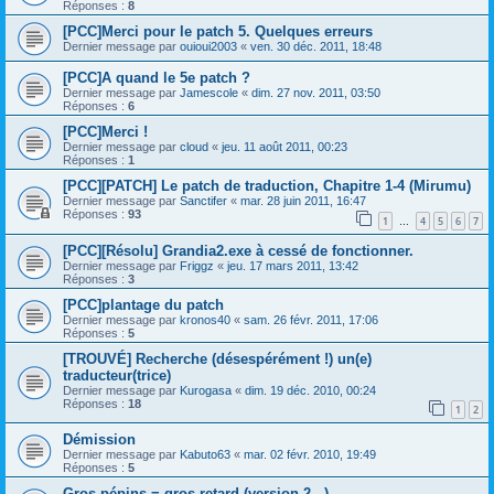
Réponses :
8
[PCC]Merci pour le patch 5. Quelques erreurs
Dernier message par
ouioui2003
«
ven. 30 déc. 2011, 18:48
[PCC]A quand le 5e patch ?
Dernier message par
Jamescole
«
dim. 27 nov. 2011, 03:50
Réponses :
6
[PCC]Merci !
Dernier message par
cloud
«
jeu. 11 août 2011, 00:23
Réponses :
1
[PCC][PATCH] Le patch de traduction, Chapitre 1-4 (Mirumu)
Dernier message par
Sanctifer
«
mar. 28 juin 2011, 16:47
Réponses :
93
1
4
5
6
7
…
[PCC][Résolu] Grandia2.exe à cessé de fonctionner.
Dernier message par
Friggz
«
jeu. 17 mars 2011, 13:42
Réponses :
3
[PCC]plantage du patch
Dernier message par
kronos40
«
sam. 26 févr. 2011, 17:06
Réponses :
5
[TROUVÉ] Recherche (désespérément !) un(e)
traducteur(trice)
Dernier message par
Kurogasa
«
dim. 19 déc. 2010, 00:24
Réponses :
18
1
2
Démission
Dernier message par
Kabuto63
«
mar. 02 févr. 2010, 19:49
Réponses :
5
Gros pépins = gros retard (version 2...)