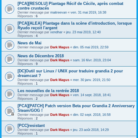
[PCA][RESOLU] Plantage Récif de Cécile, après combat
contre crustacés
Dernier message par
maitreevan
«
ven. 31 mai 2019, 16:38
Réponses :
6
[PCA][ALEA] Plantage dans la scène d'introduction, lorsque
Ryudo reçoit l'argent
Dernier message par
xendhar
«
jeu. 23 mai 2019, 12:40
Réponses :
4
News de Mai
Dernier message par
Dark Magus
«
dim. 05 mai 2019, 22:59
News de Décembre 2018
Dernier message par
Dark Magus
«
sam. 16 févr. 2019, 23:04
Réponses :
9
[DC]Outil sur Linux / UNIX pour traduire grandia 2 pour
dreamcast ?
Dernier message par
Dark Magus
«
mer. 30 janv. 2019, 21:50
Réponses :
1
Les nouvelles de la rentrée 2018
Dernier message par
Dark Magus
«
ven. 14 sept. 2018, 18:41
Réponses :
2
[PCA][PATCH] Patch version Beta pour Grandia 2 Anniversary
Steam/GOG !
Dernier message par
Dark Magus
«
dim. 02 sept. 2018, 16:58
Réponses :
2
[PCC]resistant
Dernier message par
Dark Magus
«
jeu. 23 août 2018, 14:29
Réponses :
1