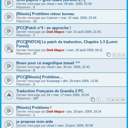
Dernier message par
cloud
«
mer. 09 déc. 2009, 02:56
Réponses :
2
[Résolu] Problème retour bureau
Dernier message par
Camron
«
mar. 15 sept. 2009, 23:49
Réponses :
12
[PCC]Patch n°4 : en approche !
Dernier message par
Dark Magus
«
lun. 31 août 2009, 21:55
Réponses :
7
[PCC][PATCH] Le patch de traduction, Chapitre 1-3 (Lumir
Forest)
Dernier message par
Dark Magus
«
sam. 29 août 2009, 00:11
Réponses :
37
1
2
3
Bravo pour ce magnifique travail ^^
Dernier message par
cloud
«
jeu. 30 avr. 2009, 22:43
Réponses :
9
[PCC][Résolu] Problème...
Dernier message par
Kusanagi
«
dim. 29 mars 2009, 13:36
Réponses :
2
Traduction Française de Grandia 2 PC
Dernier message par
2d
«
mar. 17 mars 2009, 15:04
Réponses :
147
1
7
8
9
10
…
[Résolu] Probleme !
Dernier message par
Dark Magus
«
jeu. 29 janv. 2009, 19:24
Réponses :
1
je propose mon aide
Dernier message par
cloud
«
sam. 10 janv. 2009, 00:38