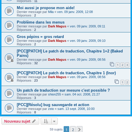
Réponses :
11
Moi aussi je propose mon aide!
Dernier message par
Mila
«
ven. 09 janv. 2009, 12:08
Réponses :
2
Problème dans les menus
Dernier message par
Dark Magus
«
ven. 09 janv. 2009, 09:11
Réponses :
2
Gros pépins = gros retard
Dernier message par
Dark Magus
«
ven. 09 janv. 2009, 09:10
Réponses :
2
[PCC][PATCH] Le patch de traduction, Chapitre 1+2 (Baked
Pains)
Dernier message par
Dark Magus
«
ven. 09 janv. 2009, 08:56
Réponses :
32
1
2
3
[PCC][PATCH] Le patch de traduction, Chapitre 1 (Inor)
Dernier message par
Dark Magus
«
ven. 09 janv. 2009, 08:56
Réponses :
23
1
2
Un patch de traduction sur mesure c'est possible ?
Dernier message par
shion255
«
sam. 04 oct. 2008, 21:27
Réponses :
3
[PCC][Résolu] bug sauvegarde et action
Dernier message par
zeio
«
sam. 13 sept. 2008, 10:00
Réponses :
8
Nouveau sujet
1
2
Suivante
59 sujets