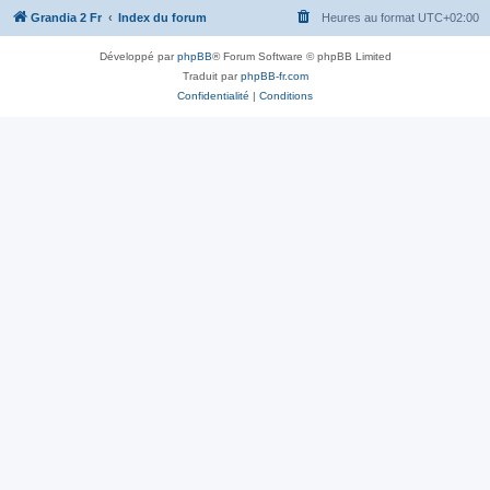
Grandia 2 Fr
Index du forum
Heures au format
UTC+02:00
Développé par
phpBB
® Forum Software © phpBB Limited
Traduit par
phpBB-fr.com
Confidentialité
|
Conditions