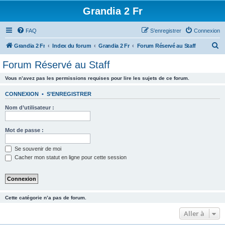
Grandia 2 Fr
FAQ
S’enregistrer
Connexion
R
Grandia 2 Fr
Index du forum
Grandia 2 Fr
Forum Réservé au Staff
e
Forum Réservé au Staff
c
Vous n’avez pas les permissions requises pour lire les sujets de ce forum.
h
e
CONNEXION
•
S’ENREGISTRER
r
Nom d’utilisateur :
c
h
Mot de passe :
e
Se souvenir de moi
r
Cacher mon statut en ligne pour cette session
Cette catégorie n’a pas de forum.
Aller à