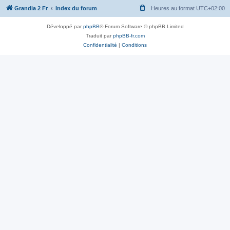
Grandia 2 Fr
Index du forum
Heures au format
UTC+02:00
Développé par
phpBB
® Forum Software © phpBB Limited
Traduit par
phpBB-fr.com
Confidentialité
|
Conditions