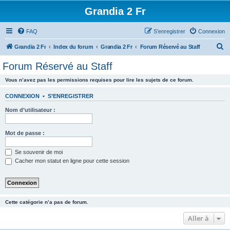
Grandia 2 Fr
FAQ
S’enregistrer
Connexion
R
Grandia 2 Fr
Index du forum
Grandia 2 Fr
Forum Réservé au Staff
e
Forum Réservé au Staff
c
Vous n’avez pas les permissions requises pour lire les sujets de ce forum.
h
e
CONNEXION
•
S’ENREGISTRER
r
Nom d’utilisateur :
c
h
Mot de passe :
e
Se souvenir de moi
r
Cacher mon statut en ligne pour cette session
Cette catégorie n’a pas de forum.
Aller à