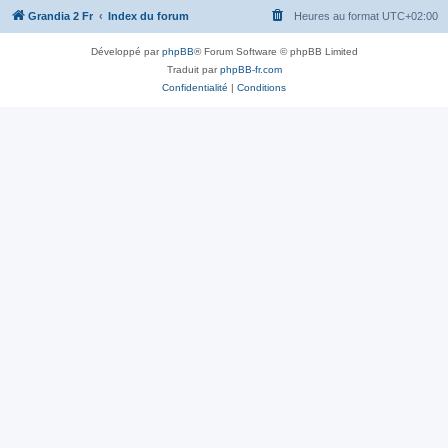
Grandia 2 Fr
Index du forum
Heures au format
UTC+02:00
Développé par
phpBB
® Forum Software © phpBB Limited
Traduit par
phpBB-fr.com
Confidentialité
|
Conditions