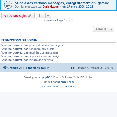
Suite à des certains messages, enregistrement obligatoire
Dernier message par
Dark Magus
«
lun. 27 mars 2006, 20:23
Nouveau sujet
4 sujets • Page
1
sur
1
Aller à
PERMISSIONS DU FORUM
Vous
ne pouvez pas
poster de nouveaux sujets
Vous
ne pouvez pas
répondre aux sujets
Vous
ne pouvez pas
modifier vos messages
Vous
ne pouvez pas
supprimer vos messages
Vous
ne pouvez pas
joindre des fichiers
Grandia 2 Fr
Index du forum
Heures au format
UTC+02:00
Développé par
phpBB
® Forum Software © phpBB Limited
Traduit par
phpBB-fr.com
Confidentialité
|
Conditions