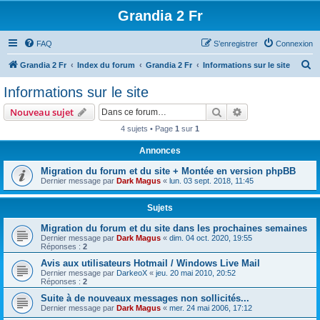
Grandia 2 Fr
FAQ
S’enregistrer
Connexion
R
Grandia 2 Fr
Index du forum
Grandia 2 Fr
Informations sur le site
e
Informations sur le site
c
Rechercher
Recherche avanc
Nouveau sujet
h
4 sujets • Page
1
sur
1
e
Annonces
r
c
Migration du forum et du site + Montée en version phpBB
Dernier message par
Dark Magus
«
lun. 03 sept. 2018, 11:45
h
e
Sujets
r
Migration du forum et du site dans les prochaines semaines
Dernier message par
Dark Magus
«
dim. 04 oct. 2020, 19:55
Réponses :
2
Avis aux utilisateurs Hotmail / Windows Live Mail
Dernier message par
DarkeoX
«
jeu. 20 mai 2010, 20:52
Réponses :
2
Suite à de nouveaux messages non sollicités...
Dernier message par
Dark Magus
«
mer. 24 mai 2006, 17:12