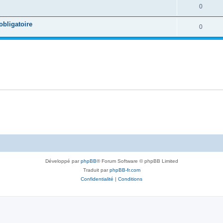
0
obligatoire
0
Développé par
phpBB
® Forum Software © phpBB Limited
Traduit par
phpBB-fr.com
Confidentialité
|
Conditions