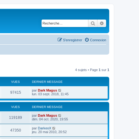
Rechercher
Recherche avancé
S’enregistrer
Connexion
4 sujets • Page
1
sur
1
VUES
DERNIER MESSAGE
par
Dark Magus
97415
lun. 03 sept. 2018, 11:45
VUES
DERNIER MESSAGE
par
Dark Magus
119189
dim. 04 oct. 2020, 19:55
par
DarkeoX
47350
jeu. 20 mai 2010, 20:52