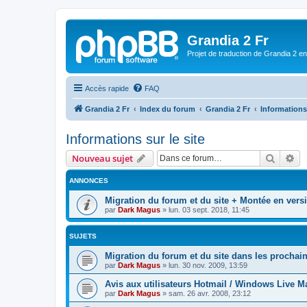
Grandia 2 Fr
Projet de traduction de Grandia 2 e
Accès rapide
FAQ
Grandia 2 Fr
Index du forum
Grandia 2 Fr
Informations 
Informations sur le site
Recher
Re
Nouveau sujet
ANNONCES
Migration du forum et du site + Montée en ver
par
Dark Magus
»
lun. 03 sept. 2018, 11:45
SUJETS
Migration du forum et du site dans les procha
par
Dark Magus
»
lun. 30 nov. 2009, 13:59
Avis aux utilisateurs Hotmail / Windows Live Ma
par
Dark Magus
»
sam. 26 avr. 2008, 23:12