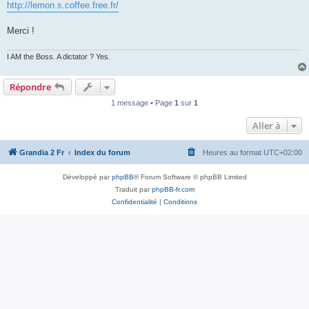
http://lemon.s.coffee.free.fr/
Merci !
I AM the Boss. A dictator ? Yes.
Répondre
1 message • Page
1
sur
1
Aller à
Grandia 2 Fr
Index du forum
Heures au format
UTC+02:00
Développé par
phpBB
® Forum Software © phpBB Limited
Traduit par
phpBB-fr.com
Confidentialité
|
Conditions