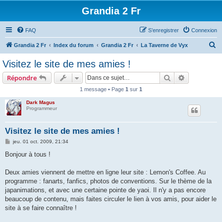
Grandia 2 Fr
FAQ
S’enregistrer
Connexion
R
Grandia 2 Fr
Index du forum
Grandia 2 Fr
La Taverne de Vyx
e
Visitez le site de mes amies !
c
Rechercher
Recherche 
Répondre
h
1 message • Page
1
sur
1
e
Dark Magus
r
Programmeur
c
h
Visitez le site de mes amies !
e
M
jeu. 01 oct. 2009, 21:34
e
r
s
Bonjour à tous !
s
a
g
Deux amies viennent de mettre en ligne leur site : Lemon's Coffee. Au
e
programme : fanarts, fanfics, photos de conventions. Sur le thème de la
japanimations, et avec une certaine pointe de yaoi. Il n'y a pas encore
beaucoup de contenu, mais faites circuler le lien à vos amis, pour aider le
site à se faire connaître !