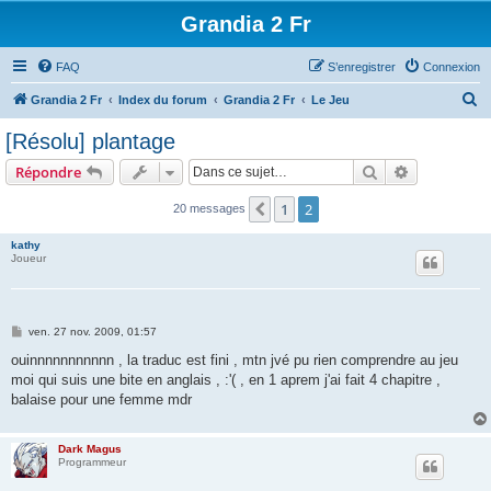
Grandia 2 Fr
FAQ
S’enregistrer
Connexion
R
Grandia 2 Fr
Index du forum
Grandia 2 Fr
Le Jeu
e
[Résolu] plantage
c
Rechercher
Recherche 
Répondre
h
e
1
2
Précédente
20 messages
r
kathy
c
Joueur
h
e
M
ven. 27 nov. 2009, 01:57
r
e
s
ouinnnnnnnnnnn , la traduc est fini , mtn jvé pu rien comprendre au jeu
s
moi qui suis une bite en anglais , :'( , en 1 aprem j'ai fait 4 chapitre ,
a
g
balaise pour une femme mdr
e
Dark Magus
Programmeur