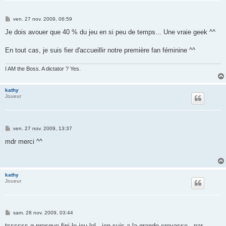
M
ven. 27 nov. 2009, 06:59
e
s
Je dois avouer que 40 % du jeu en si peu de temps... Une vraie geek ^^
s
a
g
En tout cas, je suis fier d'accueillir notre première fan féminine ^^
e
I AM the Boss. A dictator ? Yes.
kathy
Joueur
M
ven. 27 nov. 2009, 13:37
e
s
mdr merci ^^
s
a
g
e
kathy
Joueur
M
sam. 28 nov. 2009, 03:44
e
s
tssssss g presque fini le jeu lol , jen suis a la grande crevasse , par