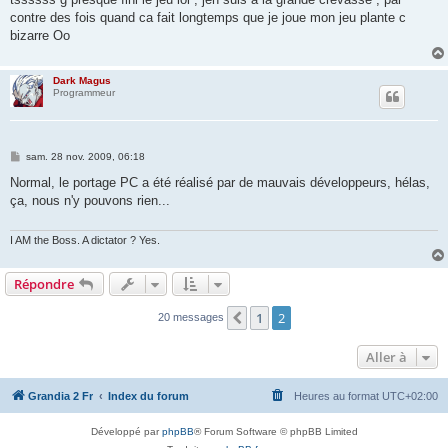
s
contre des fois quand ca fait longtemps que je joue mon jeu plante c
a
g
bizarre Oo
e
Dark Magus
Programmeur
M
sam. 28 nov. 2009, 06:18
e
s
Normal, le portage PC a été réalisé par de mauvais développeurs, hélas,
s
ça, nous n'y pouvons rien...
a
g
e
I AM the Boss. A dictator ? Yes.
Répondre
1
2
Précédente
20 messages
Aller à
Grandia 2 Fr
Index du forum
Heures au format
UTC+02:00
Développé par
phpBB
® Forum Software © phpBB Limited