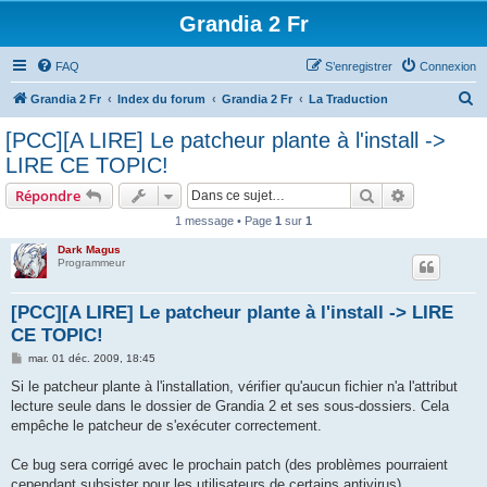
Grandia 2 Fr
FAQ
S’enregistrer
Connexion
R
Grandia 2 Fr
Index du forum
Grandia 2 Fr
La Traduction
e
[PCC][A LIRE] Le patcheur plante à l'install ->
c
LIRE CE TOPIC!
h
Rechercher
Recherche 
Répondre
e
1 message • Page
1
sur
1
r
Dark Magus
c
Programmeur
h
e
[PCC][A LIRE] Le patcheur plante à l'install -> LIRE
CE TOPIC!
r
M
mar. 01 déc. 2009, 18:45
e
s
Si le patcheur plante à l'installation, vérifier qu'aucun fichier n'a l'attribut
s
lecture seule dans le dossier de Grandia 2 et ses sous-dossiers. Cela
a
g
empêche le patcheur de s'exécuter correctement.
e
Ce bug sera corrigé avec le prochain patch (des problèmes pourraient
cependant subsister pour les utilisateurs de certains antivirus).