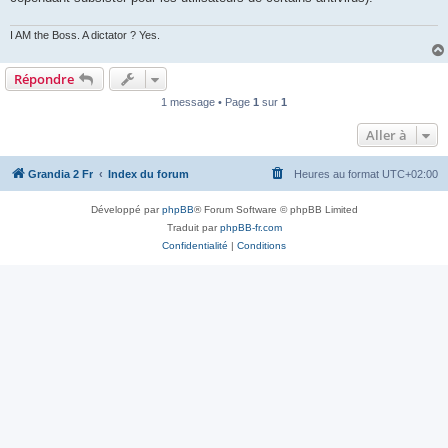
I AM the Boss. A dictator ? Yes.
Répondre
1 message • Page
1
sur
1
Aller à
Grandia 2 Fr
Index du forum
Heures au format
UTC+02:00
Développé par
phpBB
® Forum Software © phpBB Limited
Traduit par
phpBB-fr.com
Confidentialité
|
Conditions