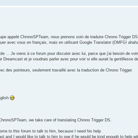
groupe appelé ChronoSPTeam, nous prenons soin de traduire Chrono Trigger DS
er avec vous en français, mais en utilisant Google Translator (OMFG! ahaha
 ... Je viens à ce forum pour discuter avec lui, parce que j'ai besoin de votr
r Dreamcast et je voudrais parler avec pour voir si elle aurait la gentillesse d
ec des pointeurs, seulement travaillé avec la traduction de Chrono Trigger.
nglish
d ChronoSPTeam, we take care of translating Chrono Trigger DS.
ome to this forum to talk to him, because I need his help.
ast and I would like to talk to him to see if he would be kind enough to help wi