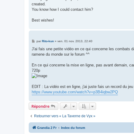
created.
You know how I could contact him?
Best wishes!
M
par
Rito-kun
»
ven. 01 nov. 2013, 22:40
e
s
J'ai fais une petite vidéo en ce qui concerne les combats da
s
ramene du monde sur le forum ^^
a
g
e
En ce qui concerne la mise en ligne, pas avant demain, car 
720p
EDIT : La vidéo est en ligne, j'ai juste fais un record du je
https://www.youtube.com/watch?v=p3B4iqbw2PQ
Répondre
Retourner vers « La Taverne de Vyx »
Grandia 2 Fr
Index du forum