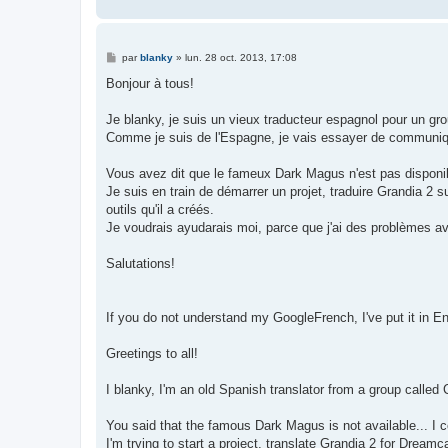
e
M
par
blanky
»
lun. 28 oct. 2013, 17:08
e
s
Bonjour à tous!
s
a
g
Je blanky, je suis un vieux traducteur espagnol pour un 
e
Comme je suis de l'Espagne, je vais essayer de communiqu
Vous avez dit que le fameux Dark Magus n'est pas disponible
Je suis en train de démarrer un projet, traduire Grandia 2 su
outils qu'il a créés.
Je voudrais ayudarais moi, parce que j'ai des problèmes av
Salutations!
If you do not understand my GoogleFrench, I've put it in E
Greetings to all!
I blanky, I'm an old Spanish translator from a group calle
You said that the famous Dark Magus is not available... I c
I'm trying to start a project, translate Grandia 2 for Dreamc