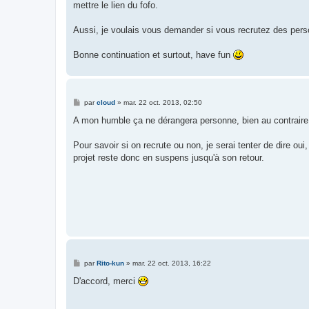
mettre le lien du fofo.
Aussi, je voulais vous demander si vous recrutez des personn
Bonne continuation et surtout, have fun
M
par
cloud
»
mar. 22 oct. 2013, 02:50
e
s
A mon humble ça ne dérangera personne, bien au contraire, c
s
a
g
Pour savoir si on recrute ou non, je serai tenter de dire ou
e
projet reste donc en suspens jusqu'à son retour.
M
par
Rito-kun
»
mar. 22 oct. 2013, 16:22
e
s
D'accord, merci
s
a
g