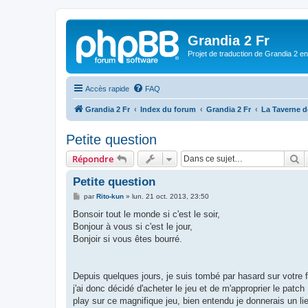
Grandia 2 Fr
Projet de traduction de Grandia 2 e
Accès rapide
FAQ
Grandia 2 Fr
Index du forum
Grandia 2 Fr
La Taverne d
Petite question
R
Répondre
Petite question
M
par
Rito-kun
»
lun. 21 oct. 2013, 23:50
e
s
Bonsoir tout le monde si c'est le soir,
s
Bonjour à vous si c'est le jour,
a
g
Bonjoir si vous êtes bourré.
e
Depuis quelques jours, je suis tombé par hasard sur votre 
j'ai donc décidé d'acheter le jeu et de m'approprier le patch
play sur ce magnifique jeu, bien entendu je donnerais un l