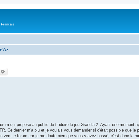
n Français
e Vyx
echercher
Recherche avancée
forum qui propose au public de traduire le jeu Grandia 2. Ayant énormément app
 FR. Ce dernier m'a plu et je voulais vous demander si c'était possible que je p
ien vers le forum car je me doute bien que vous y avez bossé; c'est donc la 