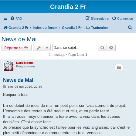
Grandia 2 Fr
FAQ
S’enregistrer
Connexion
R
Grandia 2 Fr
Index du forum
Grandia 2 Fr
La Traduction
e
News de Mai
c
Rechercher
Recherche 
Répondre
h
1 message • Page
1
sur
1
e
Dark Magus
r
Programmeur
c
h
News de Mai
e
M
dim. 05 mai 2019, 22:59
e
r
s
Bonjour à tous,
s
a
g
En ce début de mois de mai, un petit point sur l'avancement du projet.
e
L'ensemble des textes a été traduit et relu, et en partie testé.
Il fallait aussi resynchroniser la texte avec la voix dans les scènes
doublées. C'est chose faite.
Je précise que la synchro est taillée pour les voix anglaises, car c'est le
plus petit dénominateur commun entre les trois versions.