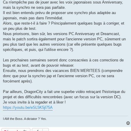
Ca n'empêche pas de jouer avec les voix japonaises sous Anniversary,
mais la synchro ne sera pas parfaite.
Il est bien entendu prévu de proposer une synchro plus adaptée au
japonais, mais pas dans l'immédiat.
Alors, que reste-t-il à faire ? Principalement quelques bugs à corriger, et
un peu plus de test.
Nous priorisons, bien sûr, les versions PC Anniversary et Dreamcast,
mais le patch sortira également pour l'ancienne version PC, sûrement un
peu plus tard que les autres versions (car elle présente quelques bugs
spécifiques, et puis, qui l'utilise encore ?).
Les prochaines semaines seront donc consacrées à ces corrections de
bugs et au test, avant de pouvoir releaser.
Ensuite, nous prendrons des vacances BIEN MERITEES (comprendre
donc que pour la synchro jap et l'ancienne version PC, ce ne sera
forcément après).
Par ailleurs, DragonCity a fait une superbe vidéo retraçant l'historique du
projet et des difficultés rencontrées (avec un focus sur la version DC).
Je vous invite à la regader et à liker !
https://youtu.be/eSL5K5jl75A
I AM the Boss. A dictator ? Yes.