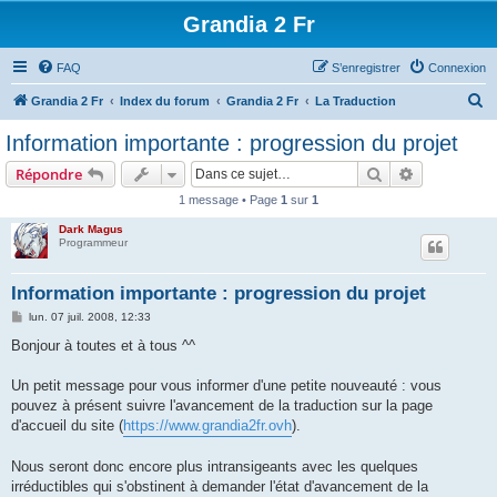
Grandia 2 Fr
FAQ
S’enregistrer
Connexion
R
Grandia 2 Fr
Index du forum
Grandia 2 Fr
La Traduction
e
Information importante : progression du projet
c
Rechercher
Recherche 
Répondre
h
1 message • Page
1
sur
1
e
Dark Magus
r
Programmeur
c
h
Information importante : progression du projet
e
M
lun. 07 juil. 2008, 12:33
e
r
s
Bonjour à toutes et à tous ^^
s
a
g
Un petit message pour vous informer d'une petite nouveauté : vous
e
pouvez à présent suivre l'avancement de la traduction sur la page
d'accueil du site (
https://www.grandia2fr.ovh
).
Nous seront donc encore plus intransigeants avec les quelques
irréductibles qui s'obstinent à demander l'état d'avancement de la