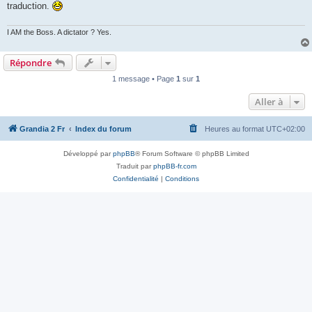
traduction.
I AM the Boss. A dictator ? Yes.
Répondre
1 message • Page
1
sur
1
Aller à
Grandia 2 Fr
Index du forum
Heures au format
UTC+02:00
Développé par
phpBB
® Forum Software © phpBB Limited
Traduit par
phpBB-fr.com
Confidentialité
|
Conditions