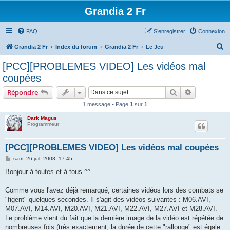
Grandia 2 Fr
FAQ
S’enregistrer
Connexion
R
Grandia 2 Fr
Index du forum
Grandia 2 Fr
Le Jeu
e
[PCC][PROBLEMES VIDEO] Les vidéos mal
c
coupées
h
Rechercher
Recherche 
Répondre
e
1 message • Page
1
sur
1
r
Dark Magus
c
Programmeur
h
e
[PCC][PROBLEMES VIDEO] Les vidéos mal coupées
r
M
sam. 26 juil. 2008, 17:45
e
s
Bonjour à toutes et à tous ^^
s
a
g
Comme vous l'avez déjà remarqué, certaines vidéos lors des combats se
e
"figent" quelques secondes. Il s'agit des vidéos suivantes : M06.AVI,
M07.AVI, M14.AVI, M20.AVI, M21.AVI, M22.AVI, M27.AVI et M28.AVI.
Le problème vient du fait que la dernière image de la vidéo est répétée de
nombreuses fois (très exactement, la durée de cette "rallonge" est égale