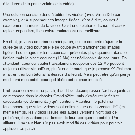
à la durée de la partie valide de la vidéo).
Une solution consiste donc à éditer les vidéos (avec VirtualDub par
exemple), et à supprimer ces images figées, c'est à dire, couper à
exactement la moitié de la vidéo. C'est une solution efficace, et assez
rapide, cependant, il en existe maintenant une meilleure.
En effet, je viens de créer un mini patch, qui se contente d'ajuster la
durée de la vidéo pour qu'elle se coupe avant d'afficher ces images
figées. Les images restent cependant présentes physiquement dans le
fichier, mais la place occupée (12 Mo) est négligeable de nos jours. En
attendant, ceux qui veulent absolument récupérer ces 12 Mo peuvent
toujours utiliser VirtualDub, plutôt que le patch que je propose ^^ (Ashram
a fait un très bon tutorial là dessus d'ailleurs). Mais peut être qu'un jour je
modifierai mon patch pour qu'il libère cet espace inutilisé.
Bref, pour en revenir au patch, il suffit de décompresser l'archive jointe à
ce message dans le dossier Grandia2\btl, puis d'exécuter le fichier
exécutable (évidemment...) qu'il contient. Attention, le patch ne
fonctionnera que si les vidéos sont celles issues de la version PC (en
même temps, les vidéos issues des autres versions n'ont pas ce
problème, il n'y a donc pas besoin de leur appliquer ce patch). Par
ailleurs, il ne faut bien sûr pas avoir modifié ces vidéos pour pouvoir
appliquer ce patch.