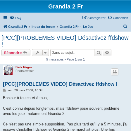
Grandia 2 Fr
FAQ
S’enregistrer
Connexion
R
Grandia 2 Fr
Index du forum
Grandia 2 Fr
Le Jeu
e
[PCC][PROBLEMES VIDEO] Désactivez ffdshow
c
!
h
Rechercher
Recherche 
Répondre
e
5 messages • Page
1
sur
1
r
Dark Magus
c
Programmeur
h
e
[PCC][PROBLEMES VIDEO] Désactivez ffdshow !
r
M
ven. 28 mars 2008, 16:34
e
s
Bonjour à toutes et à tous,
s
a
g
C'est connu depuis longtemps, mais ffdshow pose souvent problème
e
avec les jeux, notamment Grandia 2.
Ce n'est pas une simple supposition. Pas plus tard qu'il y a 5 minutes, j'ai
essayé d'installer ffdshow, et Grandia 2 ne marchait plus. Une fois