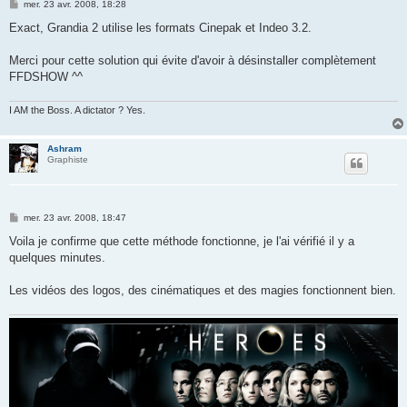
M
mer. 23 avr. 2008, 18:28
e
s
Exact, Grandia 2 utilise les formats Cinepak et Indeo 3.2.
s
a
g
Merci pour cette solution qui évite d'avoir à désinstaller complètement
e
FFDSHOW ^^
I AM the Boss. A dictator ? Yes.
Ashram
Graphiste
M
mer. 23 avr. 2008, 18:47
e
s
Voila je confirme que cette méthode fonctionne, je l'ai vérifié il y a
s
quelques minutes.
a
g
e
Les vidéos des logos, des cinématiques et des magies fonctionnent bien.