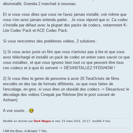
désinstallé, Grandia 2 marchait à nouveau.
Et si vous vous dites que vous ne l'avez jamais installé, voir même que
vous n'en avez jamais entendu parler... Je vous répond que si. Ce codec
s'installe par défaut avec la plupart des packs de codecs, notamment K-
Lite Codec Pack et ACE Codec Pack.
Si vous rencontrez des problèmes vidéos, 2 solutions :
1) Si vous aviez juste un film que vous n'arriviez pas à lire et que vous
avez téléchargé et installé un pack de codec en entier sans savoir ce que
vous installiez, et que vous ignorez bien tout ce que peuvent être tous
ces codecs et à quoi ils servent -> DÉSINSTALLEZ FFDSHOW !
2) Si vous êtes le genre de personne à avoir 20 TeraOctets de films
encodés en des tas de formats différents, ou que vous faites de
l'encodage, en gros, si vous êtes un obsédé des codecs -> Désactivez le
décodage des vidéos Cinepak par ffdshow (lire le post suivant de
Ashram)
A vos souris...
Modifié en dernier par
Dark Magus
le mer. 23 mars 2011, 15:17, modifié 4 fois.
I AM the Boss. A dictator ? Yes.