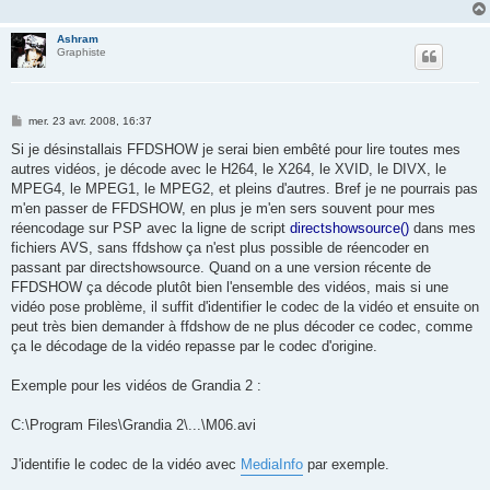
Ashram
Graphiste
M
mer. 23 avr. 2008, 16:37
e
s
Si je désinstallais FFDSHOW je serai bien embêté pour lire toutes mes
s
autres vidéos, je décode avec le H264, le X264, le XVID, le DIVX, le
a
g
MPEG4, le MPEG1, le MPEG2, et pleins d'autres. Bref je ne pourrais pas
e
m'en passer de FFDSHOW, en plus je m'en sers souvent pour mes
réencodage sur PSP avec la ligne de script
directshowsource()
dans mes
fichiers AVS, sans ffdshow ça n'est plus possible de réencoder en
passant par directshowsource. Quand on a une version récente de
FFDSHOW ça décode plutôt bien l'ensemble des vidéos, mais si une
vidéo pose problème, il suffit d'identifier le codec de la vidéo et ensuite on
peut très bien demander à ffdshow de ne plus décoder ce codec, comme
ça le décodage de la vidéo repasse par le codec d'origine.
Exemple pour les vidéos de Grandia 2 :
C:\Program Files\Grandia 2\...\M06.avi
J'identifie le codec de la vidéo avec
MediaInfo
par exemple.