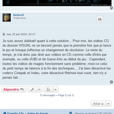
DarkeoX
Traducteur
M
mar. 22 juin 2010, 22:17
e
s
Je suis assez dubitatif quant à cette solution... Pour moi, les vidéos CG
s
du dossier VISUAL ne se lancent jamais que la première fois que je lance
a
g
le jeu et lorsque j'effectue un changement de résolution. Le reste du
e
temps, je n'ai donc pas droit aux vidéos en CG comme celle d'intro par
exemple, ou celle d'UBI et de Game Arts au début du jeu . Cependant,
toutes les vidéos de magies fonctionnent sans problème, n'est-ce celui
du petit temps de latence à la fin des techniques... J'ai bien désactivé les
codecs Cinepak et Indeo, voire désactivé ffdshow tout court, rien n'y a
jamais fait...
Répondre
5 messages • Page
1
sur
1
Aller à
Grandia 2 Fr
Index du forum
Heures au format
UTC+02:00