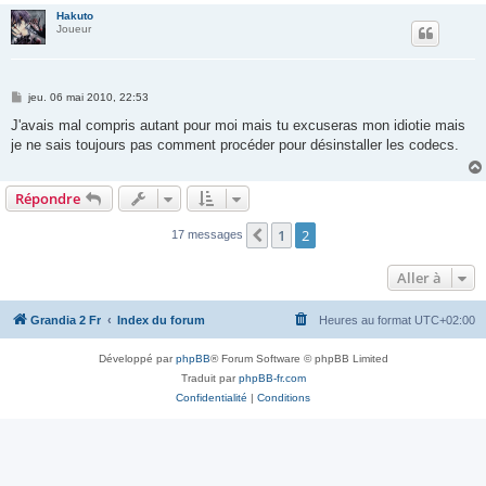
Hakuto
Joueur
M
jeu. 06 mai 2010, 22:53
e
s
J'avais mal compris autant pour moi mais tu excuseras mon idiotie mais
s
je ne sais toujours pas comment procéder pour désinstaller les codecs.
a
g
e
Répondre
1
2
Précédente
17 messages
Aller à
Grandia 2 Fr
Index du forum
Heures au format
UTC+02:00
Développé par
phpBB
® Forum Software © phpBB Limited
Traduit par
phpBB-fr.com
Confidentialité
|
Conditions