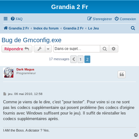
Grandia 2 Fr
FAQ
S’enregistrer
Connexion
R
Grandia 2 Fr
Index du forum
Grandia 2 Fr
Le Jeu
e
Bug de Gmconfig.exe
c
Rechercher
Recherche 
Répondre
h
e
1
2
Précédente
17 messages
r
Dark Magus
c
Programmeur
h
e
M
jeu. 06 mai 2010, 12:58
r
e
s
Comme je viens de le dire, c'est "pour tester". Pour voire si ce ne sont
s
pas les codecs supplémentaire qui posent problème (les codecs d'origine
a
g
fournis avec Windows suffisent pour le jeu). Il suffit de réinstaller les
e
codecs supplémentaires après.
I AM the Boss. A dictator ? Yes.