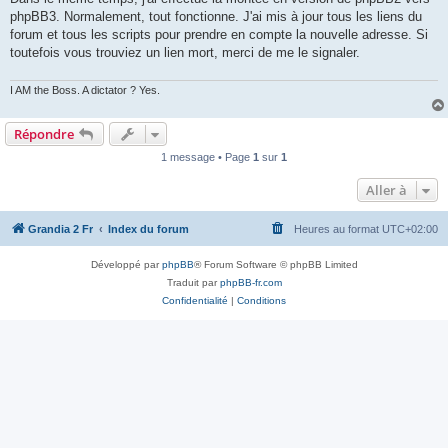
phpBB3. Normalement, tout fonctionne. J'ai mis à jour tous les liens du
forum et tous les scripts pour prendre en compte la nouvelle adresse. Si
toutefois vous trouviez un lien mort, merci de me le signaler.
I AM the Boss. A dictator ? Yes.
Répondre
1 message • Page
1
sur
1
Aller à
Grandia 2 Fr
Index du forum
Heures au format
UTC+02:00
Développé par
phpBB
® Forum Software © phpBB Limited
Traduit par
phpBB-fr.com
Confidentialité
|
Conditions