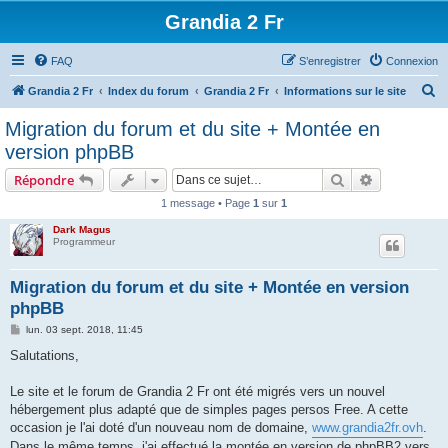
Grandia 2 Fr
FAQ
S’enregistrer
Connexion
R
Grandia 2 Fr
Index du forum
Grandia 2 Fr
Informations sur le site
e
Migration du forum et du site + Montée en
c
version phpBB
h
Rechercher
Recherche 
Répondre
e
1 message • Page
1
sur
1
r
Dark Magus
c
Programmeur
h
e
Migration du forum et du site + Montée en version
phpBB
r
M
lun. 03 sept. 2018, 11:45
e
s
Salutations,
s
a
g
Le site et le forum de Grandia 2 Fr ont été migrés vers un nouvel
e
hébergement plus adapté que de simples pages persos Free. A cette
occasion je l'ai doté d'un nouveau nom de domaine,
www.grandia2fr.ovh
.
Dans le même temps, j'ai effectué la montée en version de phpBB2 vers