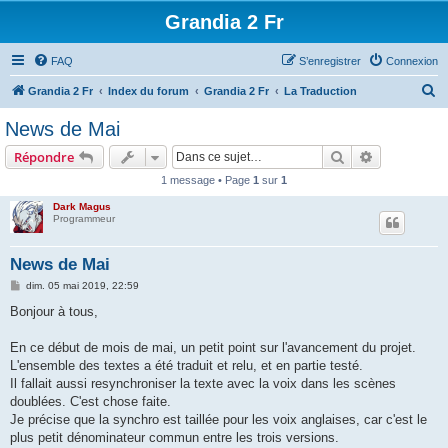
Grandia 2 Fr
FAQ
S’enregistrer
Connexion
R
Grandia 2 Fr
Index du forum
Grandia 2 Fr
La Traduction
e
News de Mai
c
Rechercher
Recherche 
Répondre
h
1 message • Page
1
sur
1
e
Dark Magus
r
Programmeur
c
h
News de Mai
e
M
dim. 05 mai 2019, 22:59
e
r
s
Bonjour à tous,
s
a
g
En ce début de mois de mai, un petit point sur l'avancement du projet.
e
L'ensemble des textes a été traduit et relu, et en partie testé.
Il fallait aussi resynchroniser la texte avec la voix dans les scènes
doublées. C'est chose faite.
Je précise que la synchro est taillée pour les voix anglaises, car c'est le
plus petit dénominateur commun entre les trois versions.