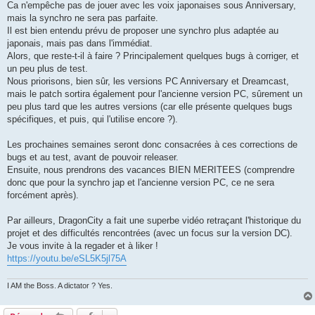
Ca n'empêche pas de jouer avec les voix japonaises sous Anniversary,
mais la synchro ne sera pas parfaite.
Il est bien entendu prévu de proposer une synchro plus adaptée au
japonais, mais pas dans l'immédiat.
Alors, que reste-t-il à faire ? Principalement quelques bugs à corriger, et
un peu plus de test.
Nous priorisons, bien sûr, les versions PC Anniversary et Dreamcast,
mais le patch sortira également pour l'ancienne version PC, sûrement un
peu plus tard que les autres versions (car elle présente quelques bugs
spécifiques, et puis, qui l'utilise encore ?).
Les prochaines semaines seront donc consacrées à ces corrections de
bugs et au test, avant de pouvoir releaser.
Ensuite, nous prendrons des vacances BIEN MERITEES (comprendre
donc que pour la synchro jap et l'ancienne version PC, ce ne sera
forcément après).
Par ailleurs, DragonCity a fait une superbe vidéo retraçant l'historique du
projet et des difficultés rencontrées (avec un focus sur la version DC).
Je vous invite à la regader et à liker !
https://youtu.be/eSL5K5jl75A
I AM the Boss. A dictator ? Yes.