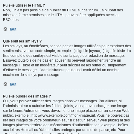
Puis-je utiliser le HTML ?
Non, il n’est pas possible de publier du HTML sur ce forum. La plupart des
mises en forme permises par le HTML peuvent être appliquées avec les
BBCodes.
Haut
Que sont les smileys ?
Les smileys, ou émoticônes, sont de petites images utilisées pour exprimer des
sentiments avec un code simple, exemple : :) signifie joyeux, :( signifie triste. La
liste complète des smileys est visible sur la page de rédaction de message.
Essayez toutefois de ne pas en abuser. Ils peuvent rapidement rendre un
message illisible et un modérateur peut décider de les retirer ou simplement
d’effacer le message. L’administrateur peut aussi avoir défini un nombre
maximum de smileys par message.
Haut
Puis-je publier des images ?
Oui, vous pouvez afficher des images dans vos messages. Par ailleurs, si
l’administrateur a autorisé les fichiers joints, vous pouvez charger une image
sur le forum. Autrement, vous devez lier une image placée sur un serveur Web
public, exemple : http://www.exemple.com/mon-image.gif. Vous ne pouvez pas
lier des images de votre ordinateur (sauf si c’est un serveur Web public) ni des
images placées derrière des mécanismes d’authentification, exemple : boîtes
aux lettres Hotmail ou Yahoo!, sites protégés par un mot de passe, etc. Pour