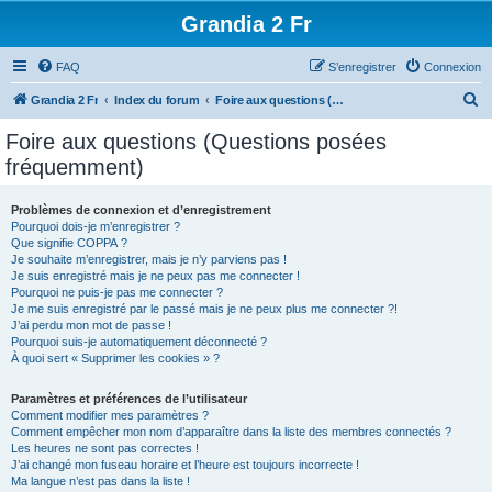
Grandia 2 Fr
FAQ
S’enregistrer
Connexion
R
Grandia 2 Fr
Index du forum
Foire aux questions (Questions posées fréquemment)
e
Foire aux questions (Questions posées
c
fréquemment)
h
e
Problèmes de connexion et d’enregistrement
Pourquoi dois-je m’enregistrer ?
r
Que signifie COPPA ?
c
Je souhaite m’enregistrer, mais je n’y parviens pas !
Je suis enregistré mais je ne peux pas me connecter !
h
Pourquoi ne puis-je pas me connecter ?
Je me suis enregistré par le passé mais je ne peux plus me connecter ?!
e
J’ai perdu mon mot de passe !
r
Pourquoi suis-je automatiquement déconnecté ?
À quoi sert « Supprimer les cookies » ?
Paramètres et préférences de l’utilisateur
Comment modifier mes paramètres ?
Comment empêcher mon nom d’apparaître dans la liste des membres connectés ?
Les heures ne sont pas correctes !
J’ai changé mon fuseau horaire et l’heure est toujours incorrecte !
Ma langue n’est pas dans la liste !