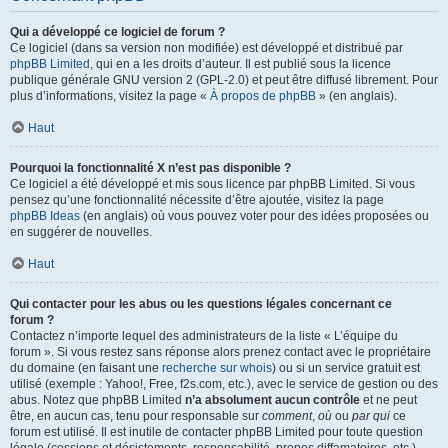
Qui a développé ce logiciel de forum ?
Ce logiciel (dans sa version non modifiée) est développé et distribué par
phpBB Limited
, qui en a les droits d’auteur. Il est publié sous la licence
publique générale GNU version 2 (GPL-2.0) et peut être diffusé librement. Pour
plus d’informations, visitez la page «
À propos de phpBB
» (en anglais).
Haut
Pourquoi la fonctionnalité X n’est pas disponible ?
Ce logiciel a été développé et mis sous licence par phpBB Limited. Si vous
pensez qu’une fonctionnalité nécessite d’être ajoutée, visitez la page
phpBB Ideas
(en anglais) où vous pouvez voter pour des idées proposées ou
en suggérer de nouvelles.
Haut
Qui contacter pour les abus ou les questions légales concernant ce
forum ?
Contactez n’importe lequel des administrateurs de la liste « L’équipe du
forum ». Si vous restez sans réponse alors prenez contact avec le propriétaire
du domaine (en faisant une
recherche sur whois
) ou si un service gratuit est
utilisé (exemple : Yahoo!, Free, f2s.com, etc.), avec le service de gestion ou des
abus. Notez que phpBB Limited
n’a absolument aucun contrôle
et ne peut
être, en aucun cas, tenu pour responsable sur
comment
,
où
ou
par qui
ce
forum est utilisé. Il est inutile de contacter phpBB Limited pour toute question