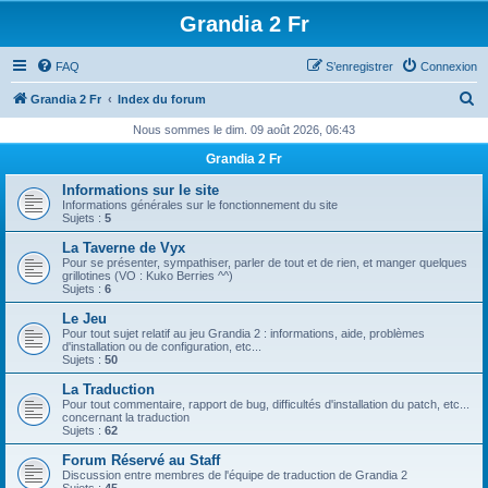
Grandia 2 Fr
FAQ
S’enregistrer
Connexion
R
Grandia 2 Fr
Index du forum
e
Nous sommes le dim. 09 août 2026, 06:43
c
Grandia 2 Fr
h
Informations sur le site
e
Informations générales sur le fonctionnement du site
Sujets :
5
r
La Taverne de Vyx
c
Pour se présenter, sympathiser, parler de tout et de rien, et manger quelques
grillotines (VO : Kuko Berries ^^)
h
Sujets :
6
e
Le Jeu
Pour tout sujet relatif au jeu Grandia 2 : informations, aide, problèmes
r
d'installation ou de configuration, etc...
Sujets :
50
La Traduction
Pour tout commentaire, rapport de bug, difficultés d'installation du patch, etc...
concernant la traduction
Sujets :
62
Forum Réservé au Staff
Discussion entre membres de l'équipe de traduction de Grandia 2