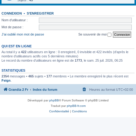
Sujets :
45
CONNEXION
•
S’ENREGISTRER
Nom d’utilisateur :
Mot de passe :
J’ai oublié mon mot de passe
Se souvenir de moi
QUI EST EN LIGNE
Au total il y a
422
utilisateurs en ligne : 0 enregistré, 0 invisible et 422 invités (d’après le
nombre d’utilisateurs actifs ces 5 dernières minutes)
Le record du nombre d’utilisateurs en ligne est de
1773
, le sam. 25 juil. 2026, 06:25
STATISTIQUES
2354
messages •
465
sujets •
177
membres • Le membre enregistré le plus récent est
Feign
.
Grandia 2 Fr
Index du forum
Heures au format
UTC+02:00
Développé par
phpBB
® Forum Software © phpBB Limited
Traduit par
phpBB-fr.com
Confidentialité
|
Conditions