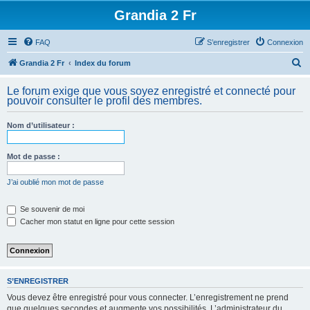
Grandia 2 Fr
FAQ
S’enregistrer
Connexion
R
Grandia 2 Fr
Index du forum
e
Le forum exige que vous soyez enregistré et connecté pour
c
pouvoir consulter le profil des membres.
h
Nom d’utilisateur :
e
r
Mot de passe :
c
h
J’ai oublié mon mot de passe
e
Se souvenir de moi
r
Cacher mon statut en ligne pour cette session
S’ENREGISTRER
Vous devez être enregistré pour vous connecter. L’enregistrement ne prend
que quelques secondes et augmente vos possibilités. L’administrateur du