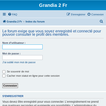
Grandia 2 Fr
FAQ
S’enregistrer
Connexion
R
Grandia 2 Fr
Index du forum
e
Le forum exige que vous soyez enregistré et connecté pour
c
pouvoir consulter le profil des membres.
h
Nom d’utilisateur :
e
r
Mot de passe :
c
h
J’ai oublié mon mot de passe
e
Se souvenir de moi
r
Cacher mon statut en ligne pour cette session
S’ENREGISTRER
Vous devez être enregistré pour vous connecter. L’enregistrement ne prend
que quelques secondes et augmente vos possibilités. L’administrateur du