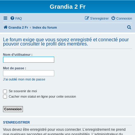
Grandia 2 Fr
FAQ
S’enregistrer
Connexion
R
Grandia 2 Fr
Index du forum
e
Le forum exige que vous soyez enregistré et connecté pour
c
pouvoir consulter le profil des membres.
h
Nom d’utilisateur :
e
r
Mot de passe :
c
h
J’ai oublié mon mot de passe
e
Se souvenir de moi
r
Cacher mon statut en ligne pour cette session
S’ENREGISTRER
Vous devez être enregistré pour vous connecter. L’enregistrement ne prend
que quelques secondes et augmente vos possibilités. L’administrateur du