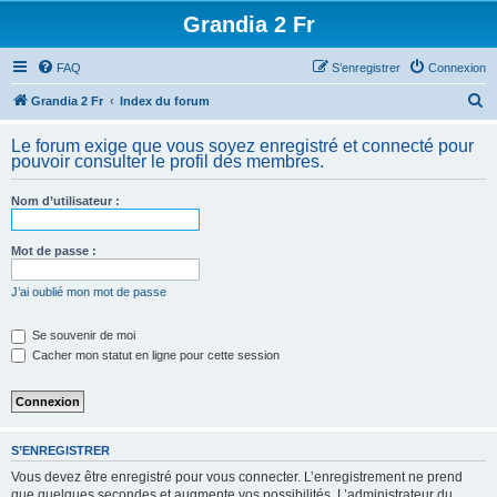
Grandia 2 Fr
FAQ
S’enregistrer
Connexion
R
Grandia 2 Fr
Index du forum
e
Le forum exige que vous soyez enregistré et connecté pour
c
pouvoir consulter le profil des membres.
h
Nom d’utilisateur :
e
r
Mot de passe :
c
h
J’ai oublié mon mot de passe
e
Se souvenir de moi
r
Cacher mon statut en ligne pour cette session
S’ENREGISTRER
Vous devez être enregistré pour vous connecter. L’enregistrement ne prend
que quelques secondes et augmente vos possibilités. L’administrateur du