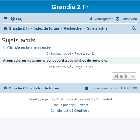
Grandia 2 Fr
FAQ
S’enregistrer
Connexion
R
Grandia 2 Fr
Index du forum
Rechercher
Sujets actifs
e
Sujets actifs
c
Aller à la recherche avancée
h
0 résultat trouvé • Page
1
sur
1
e
Aucun sujet ou message ne correspond à vos critères de recherche.
r
0 résultat trouvé • Page
1
sur
1
c
Aller à
h
Grandia 2 Fr
Index du forum
Heures au format
UTC+02:00
e
r
Développé par
phpBB
® Forum Software © phpBB Limited
Traduit par
phpBB-fr.com
Confidentialité
|
Conditions