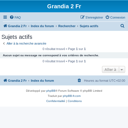
Grandia 2 Fr
FAQ
S’enregistrer
Connexion
R
Grandia 2 Fr
Index du forum
Rechercher
Sujets actifs
e
Sujets actifs
c
Aller à la recherche avancée
h
0 résultat trouvé • Page
1
sur
1
e
Aucun sujet ou message ne correspond à vos critères de recherche.
r
0 résultat trouvé • Page
1
sur
1
c
Aller à
h
Grandia 2 Fr
Index du forum
Heures au format
UTC+02:00
e
r
Développé par
phpBB
® Forum Software © phpBB Limited
Traduit par
phpBB-fr.com
Confidentialité
|
Conditions