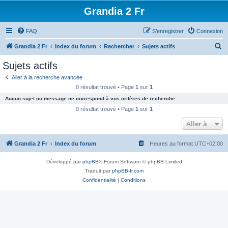
Grandia 2 Fr
FAQ
S’enregistrer
Connexion
R
Grandia 2 Fr
Index du forum
Rechercher
Sujets actifs
e
Sujets actifs
c
Aller à la recherche avancée
h
0 résultat trouvé • Page
1
sur
1
e
Aucun sujet ou message ne correspond à vos critères de recherche.
r
0 résultat trouvé • Page
1
sur
1
c
Aller à
h
Grandia 2 Fr
Index du forum
Heures au format
UTC+02:00
e
r
Développé par
phpBB
® Forum Software © phpBB Limited
Traduit par
phpBB-fr.com
Confidentialité
|
Conditions