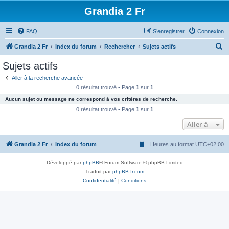
Grandia 2 Fr
FAQ
S’enregistrer
Connexion
R
Grandia 2 Fr
Index du forum
Rechercher
Sujets actifs
e
Sujets actifs
c
Aller à la recherche avancée
h
0 résultat trouvé • Page
1
sur
1
e
Aucun sujet ou message ne correspond à vos critères de recherche.
r
0 résultat trouvé • Page
1
sur
1
c
Aller à
h
Grandia 2 Fr
Index du forum
Heures au format
UTC+02:00
e
r
Développé par
phpBB
® Forum Software © phpBB Limited
Traduit par
phpBB-fr.com
Confidentialité
|
Conditions