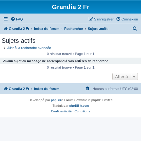
Grandia 2 Fr
FAQ
S’enregistrer
Connexion
R
Grandia 2 Fr
Index du forum
Rechercher
Sujets actifs
e
Sujets actifs
c
Aller à la recherche avancée
h
0 résultat trouvé • Page
1
sur
1
e
Aucun sujet ou message ne correspond à vos critères de recherche.
r
0 résultat trouvé • Page
1
sur
1
c
Aller à
h
Grandia 2 Fr
Index du forum
Heures au format
UTC+02:00
e
r
Développé par
phpBB
® Forum Software © phpBB Limited
Traduit par
phpBB-fr.com
Confidentialité
|
Conditions