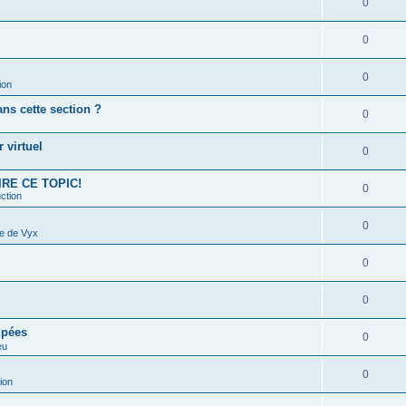
0
0
0
ion
s cette section ?
0
 virtuel
0
 LIRE CE TOPIC!
0
ction
0
e de Vyx
0
0
upées
0
eu
0
ion