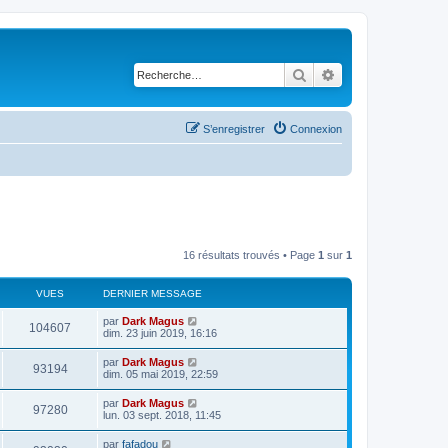
Rechercher
Recherche avancé
S’enregistrer
Connexion
16 résultats trouvés • Page
1
sur
1
VUES
DERNIER MESSAGE
par
Dark Magus
104607
dim. 23 juin 2019, 16:16
par
Dark Magus
93194
dim. 05 mai 2019, 22:59
par
Dark Magus
97280
lun. 03 sept. 2018, 11:45
par
fafadou