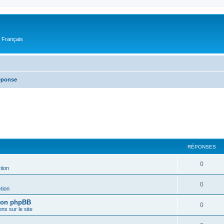
n Français
réponse
RÉPONSES
0
tion
0
tion
sion phpBB
0
ons sur le site