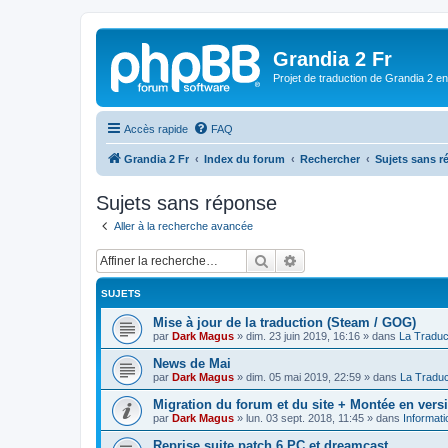
Grandia 2 Fr
Projet de traduction de Grandia 2 e
Accès rapide
FAQ
Grandia 2 Fr
Index du forum
Rechercher
Sujets sans 
Sujets sans réponse
Aller à la recherche avancée
Rechercher
Recherche avancée
SUJETS
Mise à jour de la traduction (Steam / GOG)
par
Dark Magus
»
dim. 23 juin 2019, 16:16
» dans
La Traduc
News de Mai
par
Dark Magus
»
dim. 05 mai 2019, 22:59
» dans
La Traduc
Migration du forum et du site + Montée en ver
par
Dark Magus
»
lun. 03 sept. 2018, 11:45
» dans
Informati
Reprise suite patch 6 PC et dreamcast