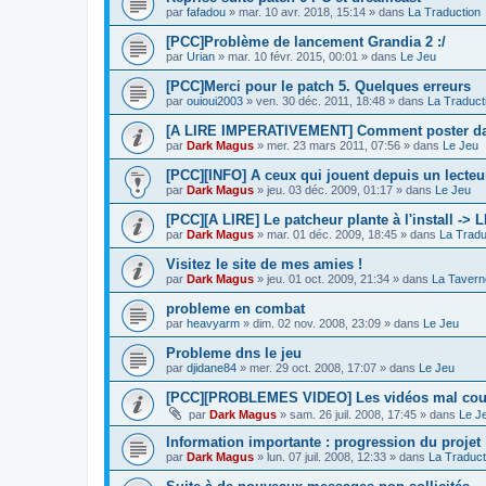
par
fafadou
»
mar. 10 avr. 2018, 15:14
» dans
La Traduction
[PCC]Problème de lancement Grandia 2 :/
par
Urian
»
mar. 10 févr. 2015, 00:01
» dans
Le Jeu
[PCC]Merci pour le patch 5. Quelques erreurs
par
ouioui2003
»
ven. 30 déc. 2011, 18:48
» dans
La Traduct
[A LIRE IMPERATIVEMENT] Comment poster dan
par
Dark Magus
»
mer. 23 mars 2011, 07:56
» dans
Le Jeu
[PCC][INFO] A ceux qui jouent depuis un lecteur
par
Dark Magus
»
jeu. 03 déc. 2009, 01:17
» dans
Le Jeu
[PCC][A LIRE] Le patcheur plante à l'install ->
par
Dark Magus
»
mar. 01 déc. 2009, 18:45
» dans
La Tradu
Visitez le site de mes amies !
par
Dark Magus
»
jeu. 01 oct. 2009, 21:34
» dans
La Tavern
probleme en combat
par
heavyarm
»
dim. 02 nov. 2008, 23:09
» dans
Le Jeu
Probleme dns le jeu
par
djidane84
»
mer. 29 oct. 2008, 17:07
» dans
Le Jeu
[PCC][PROBLEMES VIDEO] Les vidéos mal co
par
Dark Magus
»
sam. 26 juil. 2008, 17:45
» dans
Le J
Information importante : progression du projet
par
Dark Magus
»
lun. 07 juil. 2008, 12:33
» dans
La Traduct