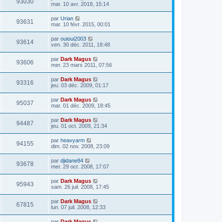
93030
mar. 10 avr. 2018, 15:14
par
Urian
93631
mar. 10 févr. 2015, 00:01
par
ouioui2003
93614
ven. 30 déc. 2011, 18:48
par
Dark Magus
93606
mer. 23 mars 2011, 07:56
par
Dark Magus
93316
jeu. 03 déc. 2009, 01:17
par
Dark Magus
95037
mar. 01 déc. 2009, 18:45
par
Dark Magus
94487
jeu. 01 oct. 2009, 21:34
par
heavyarm
94155
dim. 02 nov. 2008, 23:09
par
djidane84
93678
mer. 29 oct. 2008, 17:07
par
Dark Magus
95943
sam. 26 juil. 2008, 17:45
par
Dark Magus
67815
lun. 07 juil. 2008, 12:33
par
Dark Magus