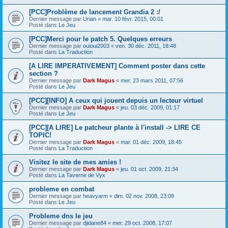
[PCC]Problème de lancement Grandia 2 :/
Dernier message par
Urian
«
mar. 10 févr. 2015, 00:01
Posté dans
Le Jeu
[PCC]Merci pour le patch 5. Quelques erreurs
Dernier message par
ouioui2003
«
ven. 30 déc. 2011, 18:48
Posté dans
La Traduction
[A LIRE IMPERATIVEMENT] Comment poster dans cette
section ?
Dernier message par
Dark Magus
«
mer. 23 mars 2011, 07:56
Posté dans
Le Jeu
[PCC][INFO] A ceux qui jouent depuis un lecteur virtuel
Dernier message par
Dark Magus
«
jeu. 03 déc. 2009, 01:17
Posté dans
Le Jeu
[PCC][A LIRE] Le patcheur plante à l'install -> LIRE CE
TOPIC!
Dernier message par
Dark Magus
«
mar. 01 déc. 2009, 18:45
Posté dans
La Traduction
Visitez le site de mes amies !
Dernier message par
Dark Magus
«
jeu. 01 oct. 2009, 21:34
Posté dans
La Taverne de Vyx
probleme en combat
Dernier message par
heavyarm
«
dim. 02 nov. 2008, 23:09
Posté dans
Le Jeu
Probleme dns le jeu
Dernier message par
djidane84
«
mer. 29 oct. 2008, 17:07