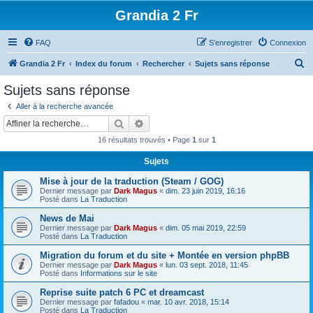
Grandia 2 Fr
FAQ
S’enregistrer
Connexion
R
Grandia 2 Fr
Index du forum
Rechercher
Sujets sans réponse
e
Sujets sans réponse
c
Aller à la recherche avancée
h
Rechercher
Recherche avancée
e
16 résultats trouvés • Page
1
sur
1
r
Sujets
c
Mise à jour de la traduction (Steam / GOG)
h
Dernier message par
Dark Magus
«
dim. 23 juin 2019, 16:16
e
Posté dans
La Traduction
r
News de Mai
Dernier message par
Dark Magus
«
dim. 05 mai 2019, 22:59
Posté dans
La Traduction
Migration du forum et du site + Montée en version phpBB
Dernier message par
Dark Magus
«
lun. 03 sept. 2018, 11:45
Posté dans
Informations sur le site
Reprise suite patch 6 PC et dreamcast
Dernier message par
fafadou
«
mar. 10 avr. 2018, 15:14
Posté dans
La Traduction