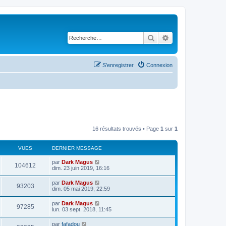
Rechercher
Recherche avancé
S’enregistrer
Connexion
16 résultats trouvés • Page
1
sur
1
VUES
DERNIER MESSAGE
par
Dark Magus
104612
dim. 23 juin 2019, 16:16
par
Dark Magus
93203
dim. 05 mai 2019, 22:59
par
Dark Magus
97285
lun. 03 sept. 2018, 11:45
par
fafadou