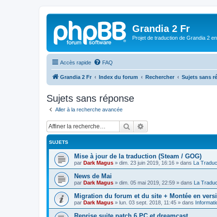
Grandia 2 Fr
Projet de traduction de Grandia 2 e
Accès rapide
FAQ
Grandia 2 Fr
Index du forum
Rechercher
Sujets sans 
Sujets sans réponse
Aller à la recherche avancée
Rechercher
Recherche avancée
SUJETS
Mise à jour de la traduction (Steam / GOG)
par
Dark Magus
»
dim. 23 juin 2019, 16:16
» dans
La Traduc
News de Mai
par
Dark Magus
»
dim. 05 mai 2019, 22:59
» dans
La Traduc
Migration du forum et du site + Montée en ver
par
Dark Magus
»
lun. 03 sept. 2018, 11:45
» dans
Informati
Reprise suite patch 6 PC et dreamcast