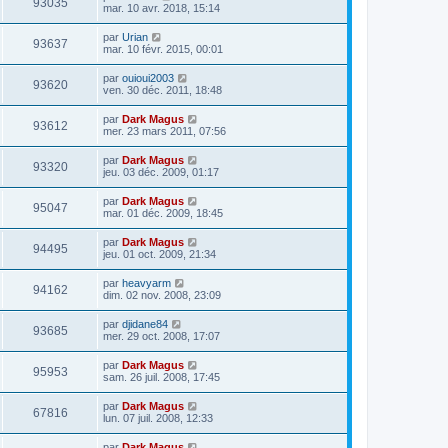
93035
mar. 10 avr. 2018, 15:14
par
Urian
93637
mar. 10 févr. 2015, 00:01
par
ouioui2003
93620
ven. 30 déc. 2011, 18:48
par
Dark Magus
93612
mer. 23 mars 2011, 07:56
par
Dark Magus
93320
jeu. 03 déc. 2009, 01:17
par
Dark Magus
95047
mar. 01 déc. 2009, 18:45
par
Dark Magus
94495
jeu. 01 oct. 2009, 21:34
par
heavyarm
94162
dim. 02 nov. 2008, 23:09
par
djidane84
93685
mer. 29 oct. 2008, 17:07
par
Dark Magus
95953
sam. 26 juil. 2008, 17:45
par
Dark Magus
67816
lun. 07 juil. 2008, 12:33
par
Dark Magus