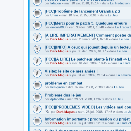
par
fafadou
»
mar. 10 avr. 2018, 15:14
» dans
La Traduction
[PCC]Problème de lancement Grandia 2 :/
par
Urian
»
mar. 10 févr. 2015, 00:01
» dans
Le Jeu
[PCC]Merci pour le patch 5. Quelques erreurs
par
ouioui2003
»
ven. 30 déc. 2011, 18:48
» dans
La Traduct
[A LIRE IMPERATIVEMENT] Comment poster dan
par
Dark Magus
»
mer. 23 mars 2011, 07:56
» dans
Le Jeu
[PCC][INFO] A ceux qui jouent depuis un lecteur
par
Dark Magus
»
jeu. 03 déc. 2009, 01:17
» dans
Le Jeu
[PCC][A LIRE] Le patcheur plante à l'install ->
par
Dark Magus
»
mar. 01 déc. 2009, 18:45
» dans
La Tradu
Visitez le site de mes amies !
par
Dark Magus
»
jeu. 01 oct. 2009, 21:34
» dans
La Tavern
probleme en combat
par
heavyarm
»
dim. 02 nov. 2008, 23:09
» dans
Le Jeu
Probleme dns le jeu
par
djidane84
»
mer. 29 oct. 2008, 17:07
» dans
Le Jeu
[PCC][PROBLEMES VIDEO] Les vidéos mal co
par
Dark Magus
»
sam. 26 juil. 2008, 17:45
» dans
Le J
Information importante : progression du projet
par
Dark Magus
»
lun. 07 juil. 2008, 12:33
» dans
La Traduct