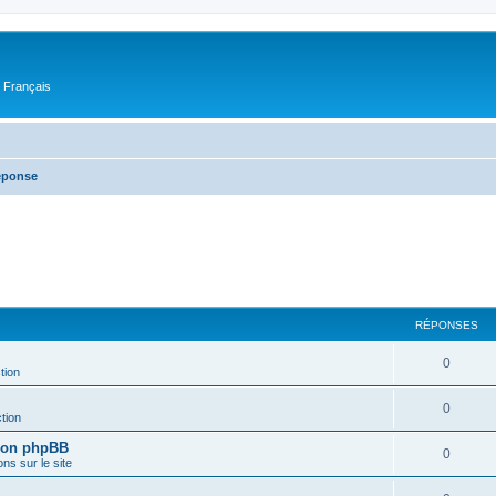
n Français
réponse
RÉPONSES
0
tion
0
tion
sion phpBB
0
ons sur le site