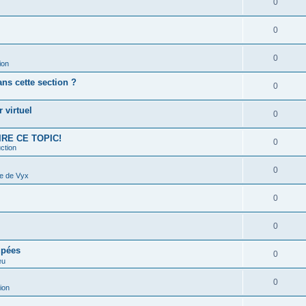
0
0
0
ion
s cette section ?
0
 virtuel
0
 LIRE CE TOPIC!
0
ction
0
e de Vyx
0
0
upées
0
eu
0
ion