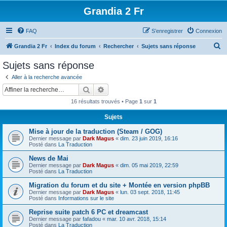
Grandia 2 Fr
FAQ
S’enregistrer
Connexion
R
Grandia 2 Fr
Index du forum
Rechercher
Sujets sans réponse
e
Sujets sans réponse
c
Aller à la recherche avancée
h
Rechercher
Recherche avancée
e
16 résultats trouvés • Page
1
sur
1
r
Sujets
c
Mise à jour de la traduction (Steam / GOG)
h
Dernier message par
Dark Magus
«
dim. 23 juin 2019, 16:16
e
Posté dans
La Traduction
r
News de Mai
Dernier message par
Dark Magus
«
dim. 05 mai 2019, 22:59
Posté dans
La Traduction
Migration du forum et du site + Montée en version phpBB
Dernier message par
Dark Magus
«
lun. 03 sept. 2018, 11:45
Posté dans
Informations sur le site
Reprise suite patch 6 PC et dreamcast
Dernier message par
fafadou
«
mar. 10 avr. 2018, 15:14
Posté dans
La Traduction