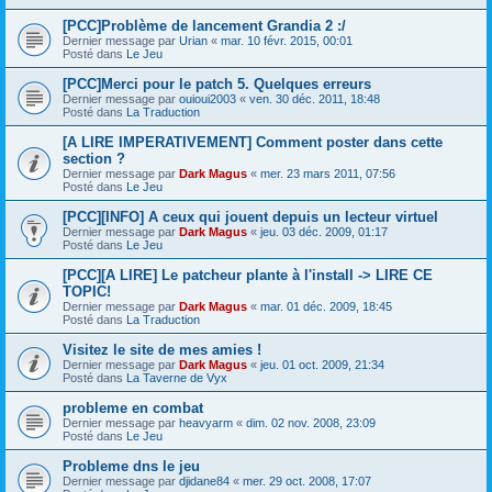
[PCC]Problème de lancement Grandia 2 :/
Dernier message par
Urian
«
mar. 10 févr. 2015, 00:01
Posté dans
Le Jeu
[PCC]Merci pour le patch 5. Quelques erreurs
Dernier message par
ouioui2003
«
ven. 30 déc. 2011, 18:48
Posté dans
La Traduction
[A LIRE IMPERATIVEMENT] Comment poster dans cette
section ?
Dernier message par
Dark Magus
«
mer. 23 mars 2011, 07:56
Posté dans
Le Jeu
[PCC][INFO] A ceux qui jouent depuis un lecteur virtuel
Dernier message par
Dark Magus
«
jeu. 03 déc. 2009, 01:17
Posté dans
Le Jeu
[PCC][A LIRE] Le patcheur plante à l'install -> LIRE CE
TOPIC!
Dernier message par
Dark Magus
«
mar. 01 déc. 2009, 18:45
Posté dans
La Traduction
Visitez le site de mes amies !
Dernier message par
Dark Magus
«
jeu. 01 oct. 2009, 21:34
Posté dans
La Taverne de Vyx
probleme en combat
Dernier message par
heavyarm
«
dim. 02 nov. 2008, 23:09
Posté dans
Le Jeu
Probleme dns le jeu
Dernier message par
djidane84
«
mer. 29 oct. 2008, 17:07