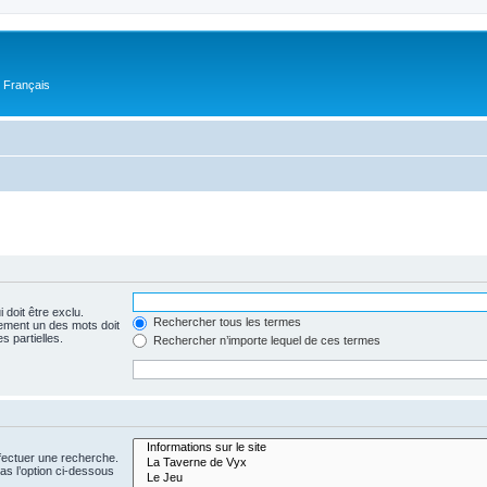
n Français
 doit être exclu.
Rechercher tous les termes
ement un des mots doit
s partielles.
Rechercher n’importe lequel de ces termes
fectuer une recherche.
s l’option ci-dessous