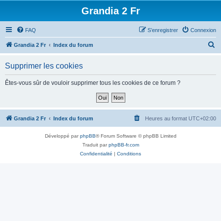
Grandia 2 Fr
FAQ
S’enregistrer
Connexion
R
Grandia 2 Fr
Index du forum
e
Supprimer les cookies
c
h
Êtes-vous sûr de vouloir supprimer tous les cookies de ce forum ?
e
r
c
Grandia 2 Fr
Index du forum
Heures au format
UTC+02:00
h
Développé par
phpBB
® Forum Software © phpBB Limited
e
Traduit par
phpBB-fr.com
r
Confidentialité
|
Conditions