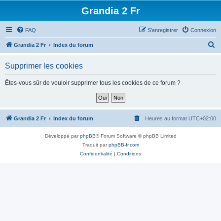
Grandia 2 Fr
FAQ
S’enregistrer
Connexion
R
Grandia 2 Fr
Index du forum
e
Supprimer les cookies
c
h
Êtes-vous sûr de vouloir supprimer tous les cookies de ce forum ?
e
r
c
Grandia 2 Fr
Index du forum
Heures au format
UTC+02:00
h
Développé par
phpBB
® Forum Software © phpBB Limited
e
Traduit par
phpBB-fr.com
r
Confidentialité
|
Conditions