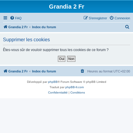
Grandia 2 Fr
FAQ
S’enregistrer
Connexion
R
Grandia 2 Fr
Index du forum
e
Supprimer les cookies
c
h
Êtes-vous sûr de vouloir supprimer tous les cookies de ce forum ?
e
r
c
Grandia 2 Fr
Index du forum
Heures au format
UTC+02:00
h
Développé par
phpBB
® Forum Software © phpBB Limited
e
Traduit par
phpBB-fr.com
r
Confidentialité
|
Conditions