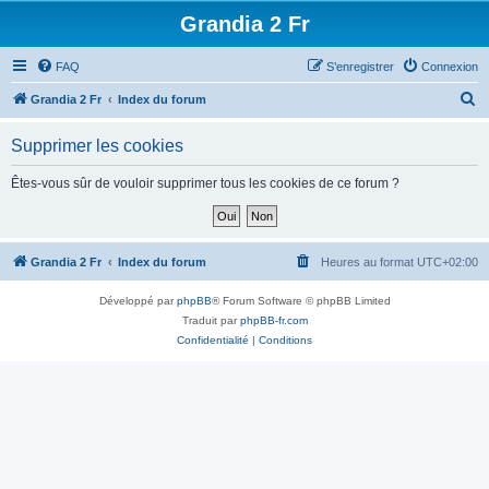
Grandia 2 Fr
FAQ
S’enregistrer
Connexion
R
Grandia 2 Fr
Index du forum
e
Supprimer les cookies
c
h
Êtes-vous sûr de vouloir supprimer tous les cookies de ce forum ?
e
r
c
Grandia 2 Fr
Index du forum
Heures au format
UTC+02:00
h
Développé par
phpBB
® Forum Software © phpBB Limited
e
Traduit par
phpBB-fr.com
r
Confidentialité
|
Conditions