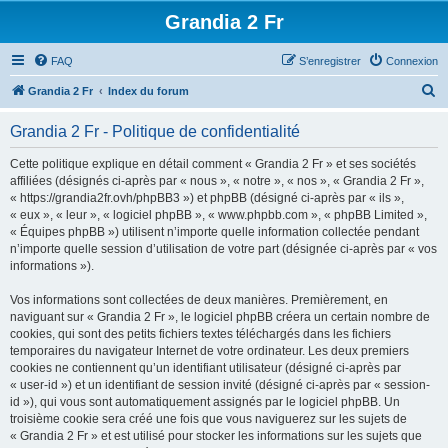
Grandia 2 Fr
FAQ
S’enregistrer
Connexion
R
Grandia 2 Fr
Index du forum
e
Grandia 2 Fr - Politique de confidentialité
c
h
Cette politique explique en détail comment « Grandia 2 Fr » et ses sociétés
affiliées (désignés ci-après par « nous », « notre », « nos », « Grandia 2 Fr »,
e
« https://grandia2fr.ovh/phpBB3 ») et phpBB (désigné ci-après par « ils »,
r
« eux », « leur », « logiciel phpBB », « www.phpbb.com », « phpBB Limited »,
« Équipes phpBB ») utilisent n’importe quelle information collectée pendant
c
n’importe quelle session d’utilisation de votre part (désignée ci-après par « vos
h
informations »).
e
Vos informations sont collectées de deux manières. Premièrement, en
r
naviguant sur « Grandia 2 Fr », le logiciel phpBB créera un certain nombre de
cookies, qui sont des petits fichiers textes téléchargés dans les fichiers
temporaires du navigateur Internet de votre ordinateur. Les deux premiers
cookies ne contiennent qu’un identifiant utilisateur (désigné ci-après par
« user-id ») et un identifiant de session invité (désigné ci-après par « session-
id »), qui vous sont automatiquement assignés par le logiciel phpBB. Un
troisième cookie sera créé une fois que vous naviguerez sur les sujets de
« Grandia 2 Fr » et est utilisé pour stocker les informations sur les sujets que