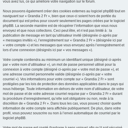
vous avez lus, ce qui améliore votre navigation sur le forum.
Nous pouvons également créer des cookies externes au logiciel phpBB tout en
naviguant sur « Grandia 2 Fr », bien que ceux-ci soient hors de portée du
document qui est prévu pour couvrir seulement les pages créées par le logiciel
phpBB. La seconde manière est de récupérer l’information que vous nous
envoyez et que nous collectons. Ceci peut être, et n’est pas limité à : la
publication de message en tant qu’utilisateur invité (désignée ci-après par
« messages invités »), l’enregistrement sur « Grandia 2 Fr » (désignée ici par
« votre compte ») et les messages que vous envoyez après l’enregistrement et
lors d’une connexion (désignés ici par « vos messages »).
Votre compte contiendra au minimum un identifiant unique (désigné ci-après
par « votre nom d’utilisateur »), un mot de passe personnel utilisé pour la
connexion à votre compte (désigné ci-après par « votre mot de passe »), et
une adresse courriel personnelle valide (désignée ci-après par « votre
courriel »). Vos informations pour votre compte sur « Grandia 2 Fr » sont
protégées par les lois de protection des données applicables dans le pays qui
nous héberge. Toute information en-dehors de votre nom d’utilisateur, de votre
mot de passe et de votre adresse courriel requise par « Grandia 2 Fr » durant
la procédure d’enregistrement, qu’elle soit obligatoire ou non, reste à la
discrétion de « Grandia 2 Fr ». Dans tous les cas, vous pouvez choisir quelle
information de votre compte sera affichée publiquement. De plus, dans votre
profil, vous pouvez souscrire ou non à l’envoi automatique de courriel par le
logiciel phpBB.
Votre mot de passe est crypté (hashage à sens unique) afin qu’il soit sécurisé.