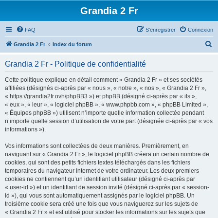
Grandia 2 Fr
FAQ
S’enregistrer
Connexion
R
Grandia 2 Fr
Index du forum
e
Grandia 2 Fr - Politique de confidentialité
c
h
Cette politique explique en détail comment « Grandia 2 Fr » et ses sociétés
affiliées (désignés ci-après par « nous », « notre », « nos », « Grandia 2 Fr »,
e
« https://grandia2fr.ovh/phpBB3 ») et phpBB (désigné ci-après par « ils »,
r
« eux », « leur », « logiciel phpBB », « www.phpbb.com », « phpBB Limited »,
« Équipes phpBB ») utilisent n’importe quelle information collectée pendant
c
n’importe quelle session d’utilisation de votre part (désignée ci-après par « vos
h
informations »).
e
Vos informations sont collectées de deux manières. Premièrement, en
r
naviguant sur « Grandia 2 Fr », le logiciel phpBB créera un certain nombre de
cookies, qui sont des petits fichiers textes téléchargés dans les fichiers
temporaires du navigateur Internet de votre ordinateur. Les deux premiers
cookies ne contiennent qu’un identifiant utilisateur (désigné ci-après par
« user-id ») et un identifiant de session invité (désigné ci-après par « session-
id »), qui vous sont automatiquement assignés par le logiciel phpBB. Un
troisième cookie sera créé une fois que vous naviguerez sur les sujets de
« Grandia 2 Fr » et est utilisé pour stocker les informations sur les sujets que