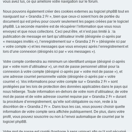
vous avez lus, ce qui améliore votre navigation sur le forum.
Nous pouvons également créer des cookies externes au logiciel phpBB tout en
naviguant sur « Grandia 2 Fr », bien que ceux-ci soient hors de portée du
document qui est prévu pour couvrir seulement les pages créées par le logiciel
phpBB. La seconde manière est de récupérer l’information que vous nous
envoyez et que nous collectons. Ceci peut être, et n’est pas limité à : la
publication de message en tant qu’utilisateur invité (désignée ci-après par
« messages invités »), l’enregistrement sur « Grandia 2 Fr » (désignée ici par
« votre compte ») et les messages que vous envoyez après l’enregistrement et
lors d’une connexion (désignés ici par « vos messages »).
Votre compte contiendra au minimum un identifiant unique (désigné ci-après
par « votre nom d’utilisateur »), un mot de passe personnel utilisé pour la
connexion à votre compte (désigné ci-après par « votre mot de passe »), et
une adresse courriel personnelle valide (désignée ci-après par « votre
courriel »). Vos informations pour votre compte sur « Grandia 2 Fr » sont
protégées par les lois de protection des données applicables dans le pays qui
nous héberge. Toute information en-dehors de votre nom d’utilisateur, de votre
mot de passe et de votre adresse courriel requise par « Grandia 2 Fr » durant
la procédure d’enregistrement, qu’elle soit obligatoire ou non, reste à la
discrétion de « Grandia 2 Fr ». Dans tous les cas, vous pouvez choisir quelle
information de votre compte sera affichée publiquement. De plus, dans votre
profil, vous pouvez souscrire ou non à l’envoi automatique de courriel par le
logiciel phpBB.
Votre mot de passe est crypté (hashage à sens unique) afin qu’il soit sécurisé.