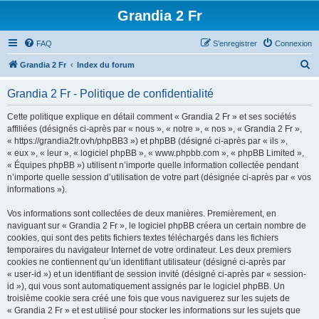
Grandia 2 Fr
FAQ
S’enregistrer
Connexion
R
Grandia 2 Fr
Index du forum
e
Grandia 2 Fr - Politique de confidentialité
c
h
Cette politique explique en détail comment « Grandia 2 Fr » et ses sociétés
affiliées (désignés ci-après par « nous », « notre », « nos », « Grandia 2 Fr »,
e
« https://grandia2fr.ovh/phpBB3 ») et phpBB (désigné ci-après par « ils »,
r
« eux », « leur », « logiciel phpBB », « www.phpbb.com », « phpBB Limited »,
« Équipes phpBB ») utilisent n’importe quelle information collectée pendant
c
n’importe quelle session d’utilisation de votre part (désignée ci-après par « vos
h
informations »).
e
Vos informations sont collectées de deux manières. Premièrement, en
r
naviguant sur « Grandia 2 Fr », le logiciel phpBB créera un certain nombre de
cookies, qui sont des petits fichiers textes téléchargés dans les fichiers
temporaires du navigateur Internet de votre ordinateur. Les deux premiers
cookies ne contiennent qu’un identifiant utilisateur (désigné ci-après par
« user-id ») et un identifiant de session invité (désigné ci-après par « session-
id »), qui vous sont automatiquement assignés par le logiciel phpBB. Un
troisième cookie sera créé une fois que vous naviguerez sur les sujets de
« Grandia 2 Fr » et est utilisé pour stocker les informations sur les sujets que