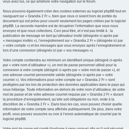
vous avez lus, ce qui améliore votre navigation sur le forum.
Nous pouvons également créer des cookies externes au logiciel phpBB tout en
naviguant sur « Grandia 2 Fr », bien que ceux-ci soient hors de portée du
document qui est prévu pour couvrir seulement les pages créées par le logiciel
phpBB. La seconde manière est de récupérer l’information que vous nous
envoyez et que nous collectons. Ceci peut être, et n’est pas limité à : la
publication de message en tant qu’utilisateur invité (désignée ci-après par
« messages invités »), l’enregistrement sur « Grandia 2 Fr » (désignée ici par
« votre compte ») et les messages que vous envoyez après l’enregistrement et
lors d’une connexion (désignés ici par « vos messages »).
Votre compte contiendra au minimum un identifiant unique (désigné ci-après
par « votre nom d’utilisateur »), un mot de passe personnel utilisé pour la
connexion à votre compte (désigné ci-après par « votre mot de passe »), et
une adresse courriel personnelle valide (désignée ci-après par « votre
courriel »). Vos informations pour votre compte sur « Grandia 2 Fr » sont
protégées par les lois de protection des données applicables dans le pays qui
nous héberge. Toute information en-dehors de votre nom d’utilisateur, de votre
mot de passe et de votre adresse courriel requise par « Grandia 2 Fr » durant
la procédure d’enregistrement, qu’elle soit obligatoire ou non, reste à la
discrétion de « Grandia 2 Fr ». Dans tous les cas, vous pouvez choisir quelle
information de votre compte sera affichée publiquement. De plus, dans votre
profil, vous pouvez souscrire ou non à l’envoi automatique de courriel par le
logiciel phpBB.
Votre mot de passe est crypté (hashage à sens unique) afin qu’il soit sécurisé.