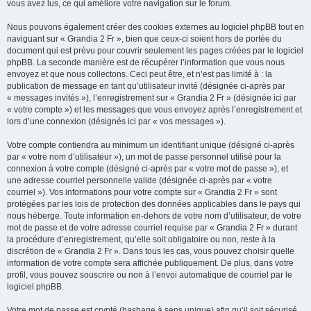
vous avez lus, ce qui améliore votre navigation sur le forum.
Nous pouvons également créer des cookies externes au logiciel phpBB tout en
naviguant sur « Grandia 2 Fr », bien que ceux-ci soient hors de portée du
document qui est prévu pour couvrir seulement les pages créées par le logiciel
phpBB. La seconde manière est de récupérer l’information que vous nous
envoyez et que nous collectons. Ceci peut être, et n’est pas limité à : la
publication de message en tant qu’utilisateur invité (désignée ci-après par
« messages invités »), l’enregistrement sur « Grandia 2 Fr » (désignée ici par
« votre compte ») et les messages que vous envoyez après l’enregistrement et
lors d’une connexion (désignés ici par « vos messages »).
Votre compte contiendra au minimum un identifiant unique (désigné ci-après
par « votre nom d’utilisateur »), un mot de passe personnel utilisé pour la
connexion à votre compte (désigné ci-après par « votre mot de passe »), et
une adresse courriel personnelle valide (désignée ci-après par « votre
courriel »). Vos informations pour votre compte sur « Grandia 2 Fr » sont
protégées par les lois de protection des données applicables dans le pays qui
nous héberge. Toute information en-dehors de votre nom d’utilisateur, de votre
mot de passe et de votre adresse courriel requise par « Grandia 2 Fr » durant
la procédure d’enregistrement, qu’elle soit obligatoire ou non, reste à la
discrétion de « Grandia 2 Fr ». Dans tous les cas, vous pouvez choisir quelle
information de votre compte sera affichée publiquement. De plus, dans votre
profil, vous pouvez souscrire ou non à l’envoi automatique de courriel par le
logiciel phpBB.
Votre mot de passe est crypté (hashage à sens unique) afin qu’il soit sécurisé.