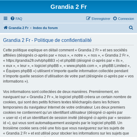
Grandia 2 Fr
FAQ
S’enregistrer
Connexion
R
Grandia 2 Fr
Index du forum
e
Grandia 2 Fr - Politique de confidentialité
c
h
Cette politique explique en détail comment « Grandia 2 Fr » et ses sociétés
affiliées (désignés ci-après par « nous », « notre », « nos », « Grandia 2 Fr »,
e
« https://grandia2fr.ovh/phpBB3 ») et phpBB (désigné ci-après par « ils »,
r
« eux », « leur », « logiciel phpBB », « www.phpbb.com », « phpBB Limited »,
« Équipes phpBB ») utilisent n’importe quelle information collectée pendant
c
n’importe quelle session d’utilisation de votre part (désignée ci-après par « vos
h
informations »).
e
Vos informations sont collectées de deux manières. Premièrement, en
r
naviguant sur « Grandia 2 Fr », le logiciel phpBB créera un certain nombre de
cookies, qui sont des petits fichiers textes téléchargés dans les fichiers
temporaires du navigateur Internet de votre ordinateur. Les deux premiers
cookies ne contiennent qu’un identifiant utilisateur (désigné ci-après par
« user-id ») et un identifiant de session invité (désigné ci-après par « session-
id »), qui vous sont automatiquement assignés par le logiciel phpBB. Un
troisième cookie sera créé une fois que vous naviguerez sur les sujets de
« Grandia 2 Fr » et est utilisé pour stocker les informations sur les sujets que