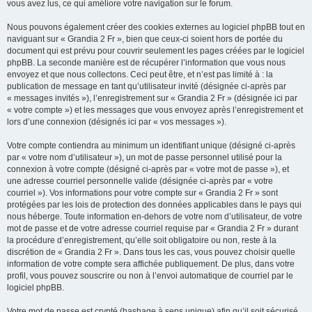
vous avez lus, ce qui améliore votre navigation sur le forum.
Nous pouvons également créer des cookies externes au logiciel phpBB tout en
naviguant sur « Grandia 2 Fr », bien que ceux-ci soient hors de portée du
document qui est prévu pour couvrir seulement les pages créées par le logiciel
phpBB. La seconde manière est de récupérer l’information que vous nous
envoyez et que nous collectons. Ceci peut être, et n’est pas limité à : la
publication de message en tant qu’utilisateur invité (désignée ci-après par
« messages invités »), l’enregistrement sur « Grandia 2 Fr » (désignée ici par
« votre compte ») et les messages que vous envoyez après l’enregistrement et
lors d’une connexion (désignés ici par « vos messages »).
Votre compte contiendra au minimum un identifiant unique (désigné ci-après
par « votre nom d’utilisateur »), un mot de passe personnel utilisé pour la
connexion à votre compte (désigné ci-après par « votre mot de passe »), et
une adresse courriel personnelle valide (désignée ci-après par « votre
courriel »). Vos informations pour votre compte sur « Grandia 2 Fr » sont
protégées par les lois de protection des données applicables dans le pays qui
nous héberge. Toute information en-dehors de votre nom d’utilisateur, de votre
mot de passe et de votre adresse courriel requise par « Grandia 2 Fr » durant
la procédure d’enregistrement, qu’elle soit obligatoire ou non, reste à la
discrétion de « Grandia 2 Fr ». Dans tous les cas, vous pouvez choisir quelle
information de votre compte sera affichée publiquement. De plus, dans votre
profil, vous pouvez souscrire ou non à l’envoi automatique de courriel par le
logiciel phpBB.
Votre mot de passe est crypté (hashage à sens unique) afin qu’il soit sécurisé.