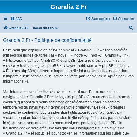
Grandia 2 Fr
FAQ
S’enregistrer
Connexion
R
Grandia 2 Fr
Index du forum
e
Grandia 2 Fr - Politique de confidentialité
c
h
Cette politique explique en détail comment « Grandia 2 Fr » et ses sociétés
affiliées (désignés ci-après par « nous », « notre », « nos », « Grandia 2 Fr »,
e
« https://grandia2fr.ovh/phpBB3 ») et phpBB (désigné ci-après par « ils »,
r
« eux », « leur », « logiciel phpBB », « www.phpbb.com », « phpBB Limited »,
« Équipes phpBB ») utilisent n’importe quelle information collectée pendant
c
n’importe quelle session d’utilisation de votre part (désignée ci-après par « vos
h
informations »).
e
Vos informations sont collectées de deux manières. Premièrement, en
r
naviguant sur « Grandia 2 Fr », le logiciel phpBB créera un certain nombre de
cookies, qui sont des petits fichiers textes téléchargés dans les fichiers
temporaires du navigateur Internet de votre ordinateur. Les deux premiers
cookies ne contiennent qu’un identifiant utilisateur (désigné ci-après par
« user-id ») et un identifiant de session invité (désigné ci-après par « session-
id »), qui vous sont automatiquement assignés par le logiciel phpBB. Un
troisième cookie sera créé une fois que vous naviguerez sur les sujets de
« Grandia 2 Fr » et est utilisé pour stocker les informations sur les sujets que