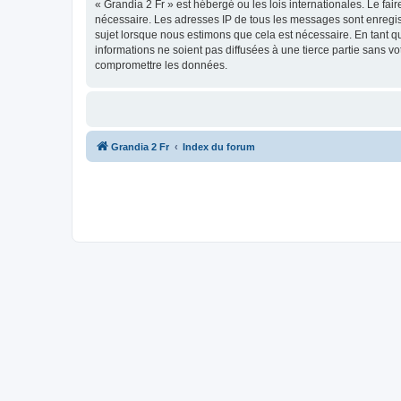
« Grandia 2 Fr » est hébergé ou les lois internationales. Le fa
nécessaire. Les adresses IP de tous les messages sont enregis
sujet lorsque nous estimons que cela est nécessaire. En tant 
informations ne soient pas diffusées à une tierce partie sans 
compromettre les données.
Grandia 2 Fr
Index du forum