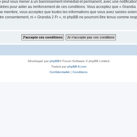
ire peut vous mener à un bannissement immédiat et permanent, avec une notification 
trées pour aider au renforcement de ces conditions. Vous acceptez que « Grandia 2
que membre, vous acceptez que toutes les informations que vous avez saisies soie
votre consentement, ni « Grandia 2 Fr », ni phpBB ne pourront être tenus comme resp
Développé par
phpBB
® Forum Software © phpBB Limited
Traduit par
phpBB-fr.com
Confidentialité
|
Conditions