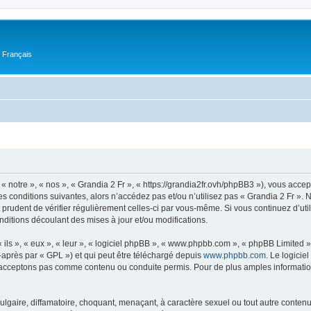
n Français
« notre », « nos », « Grandia 2 Fr », « https://grandia2fr.ovh/phpBB3 »), vous acce
s conditions suivantes, alors n’accédez pas et/ou n’utilisez pas « Grandia 2 Fr ».
t prudent de vérifier régulièrement celles-ci par vous-même. Si vous continuez d’ut
ditions découlant des mises à jour et/ou modifications.
ls », « eux », « leur », « logiciel phpBB », « www.phpbb.com », « phpBB Limited »,
-après par « GPL ») et qui peut être téléchargé depuis
www.phpbb.com
. Le logicie
acceptons pas comme contenu ou conduite permis. Pour de plus amples informations
lgaire, diffamatoire, choquant, menaçant, à caractère sexuel ou tout autre contenu 