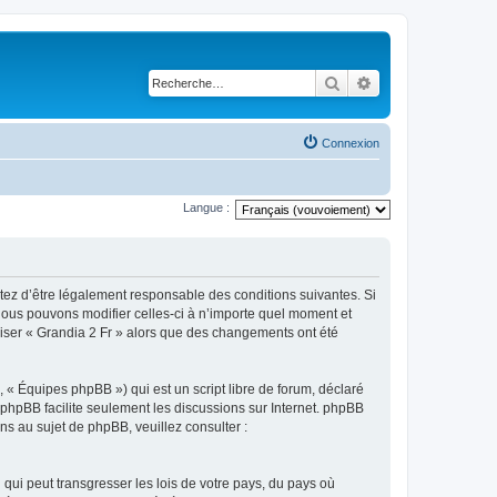
Rechercher
Recherche avancé
Connexion
Langue :
ptez d’être légalement responsable des conditions suivantes. Si
 Nous pouvons modifier celles-ci à n’importe quel moment et
iliser « Grandia 2 Fr » alors que des changements ont été
 « Équipes phpBB ») qui est un script libre de forum, déclaré
l phpBB facilite seulement les discussions sur Internet. phpBB
 au sujet de phpBB, veuillez consulter :
qui peut transgresser les lois de votre pays, du pays où