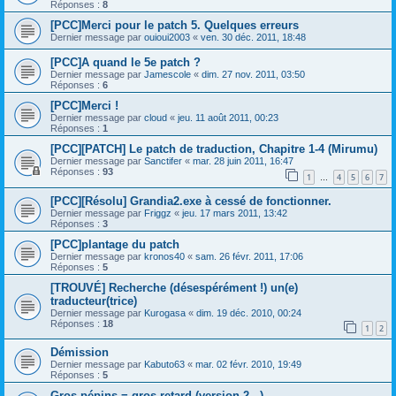
Réponses :
8
[PCC]Merci pour le patch 5. Quelques erreurs
Dernier message par
ouioui2003
«
ven. 30 déc. 2011, 18:48
[PCC]A quand le 5e patch ?
Dernier message par
Jamescole
«
dim. 27 nov. 2011, 03:50
Réponses :
6
[PCC]Merci !
Dernier message par
cloud
«
jeu. 11 août 2011, 00:23
Réponses :
1
[PCC][PATCH] Le patch de traduction, Chapitre 1-4 (Mirumu)
Dernier message par
Sanctifer
«
mar. 28 juin 2011, 16:47
Réponses :
93
1
4
5
6
7
…
[PCC][Résolu] Grandia2.exe à cessé de fonctionner.
Dernier message par
Friggz
«
jeu. 17 mars 2011, 13:42
Réponses :
3
[PCC]plantage du patch
Dernier message par
kronos40
«
sam. 26 févr. 2011, 17:06
Réponses :
5
[TROUVÉ] Recherche (désespérément !) un(e)
traducteur(trice)
Dernier message par
Kurogasa
«
dim. 19 déc. 2010, 00:24
Réponses :
18
1
2
Démission
Dernier message par
Kabuto63
«
mar. 02 févr. 2010, 19:49
Réponses :
5
Gros pépins = gros retard (version 2...)