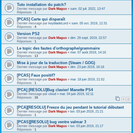
Tuto installation du patch?
Dernier message par
Dark Magus
«
sam. 02 juil. 2022, 13:47
Réponses :
1
[PCAS] Carte qui disparaît
Dernier message par
keybladeLord
«
sam. 05 oct. 2019, 12:31
Réponses :
4
Version PS2
Dernier message par
Dark Magus
«
dim. 29 sept. 2019, 22:57
Réponses :
1
Le topic des fautes d'orthographe/grammaire
Dernier message par
Dark Magus
«
mer. 07 août 2019, 14:16
Réponses :
13
Mise à jour de la traduction (Steam / GOG)
Dernier message par
Dark Magus
«
dim. 23 juin 2019, 16:16
[PCAS] Faux positif?
Dernier message par
Dark Magus
«
mar. 18 juin 2019, 21:52
Réponses :
1
[PCA] [RESOLU]Bug clavier/ Manette PS4
Dernier message par
cloud
«
mar. 04 juin 2019, 02:11
Réponses :
16
1
2
[PCA][RESOLU] Freeze du jeu pendant le tutorial débutant
Dernier message par
Dark Magus
«
lun. 03 juin 2019, 21:21
Réponses :
1
[PCAS][RESOLU] bug ventre valmar 3
Dernier message par
Dark Magus
«
lun. 03 juin 2019, 21:17
Réponses :
1