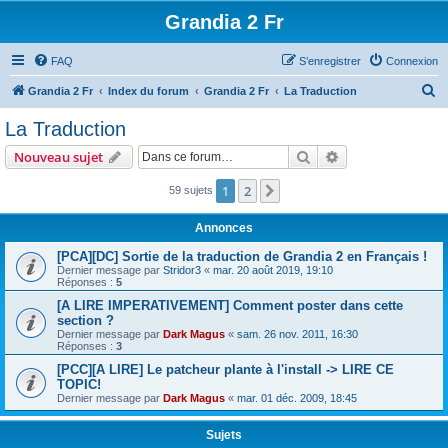
Grandia 2 Fr
FAQ
S’enregistrer
Connexion
R
Grandia 2 Fr
Index du forum
Grandia 2 Fr
La Traduction
e
La Traduction
c
Rechercher
Recherche avanc
Nouveau sujet
h
e
1
2
Suivante
59 sujets
r
Annonces
c
[PCA][DC] Sortie de la traduction de Grandia 2 en Français !
h
Dernier message par
Stridor3
«
mar. 20 août 2019, 19:10
Réponses :
5
e
[A LIRE IMPERATIVEMENT] Comment poster dans cette
r
section ?
Dernier message par
Dark Magus
«
sam. 26 nov. 2011, 16:30
Réponses :
3
[PCC][A LIRE] Le patcheur plante à l'install -> LIRE CE
TOPIC!
Dernier message par
Dark Magus
«
mar. 01 déc. 2009, 18:45
Sujets