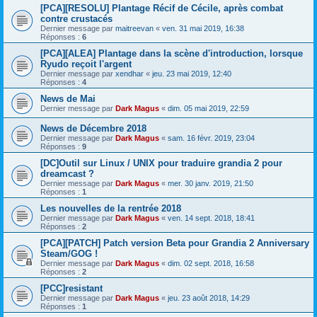
[PCA][RESOLU] Plantage Récif de Cécile, après combat
contre crustacés
Dernier message par
maitreevan
«
ven. 31 mai 2019, 16:38
Réponses :
6
[PCA][ALEA] Plantage dans la scène d'introduction, lorsque
Ryudo reçoit l'argent
Dernier message par
xendhar
«
jeu. 23 mai 2019, 12:40
Réponses :
4
News de Mai
Dernier message par
Dark Magus
«
dim. 05 mai 2019, 22:59
News de Décembre 2018
Dernier message par
Dark Magus
«
sam. 16 févr. 2019, 23:04
Réponses :
9
[DC]Outil sur Linux / UNIX pour traduire grandia 2 pour
dreamcast ?
Dernier message par
Dark Magus
«
mer. 30 janv. 2019, 21:50
Réponses :
1
Les nouvelles de la rentrée 2018
Dernier message par
Dark Magus
«
ven. 14 sept. 2018, 18:41
Réponses :
2
[PCA][PATCH] Patch version Beta pour Grandia 2 Anniversary
Steam/GOG !
Dernier message par
Dark Magus
«
dim. 02 sept. 2018, 16:58
Réponses :
2
[PCC]resistant
Dernier message par
Dark Magus
«
jeu. 23 août 2018, 14:29
Réponses :
1