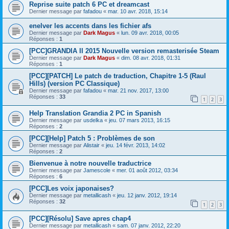
Reprise suite patch 6 PC et dreamcast
Dernier message par
fafadou
«
mar. 10 avr. 2018, 15:14
enelver les accents dans les fichier afs
Dernier message par
Dark Magus
«
lun. 09 avr. 2018, 00:05
Réponses :
1
[PCC]GRANDIA II 2015 Nouvelle version remasterisée Steam
Dernier message par
Dark Magus
«
dim. 08 avr. 2018, 01:31
Réponses :
1
[PCC][PATCH] Le patch de traduction, Chapitre 1-5 (Raul
Hills) (version PC Classique)
Dernier message par
fafadou
«
mar. 21 nov. 2017, 13:00
Réponses :
33
1
2
3
Help Translation Grandia 2 PC in Spanish
Dernier message par
usdelka
«
jeu. 07 mars 2013, 16:15
Réponses :
2
[PCC][Help] Patch 5 : Problèmes de son
Dernier message par
Alistair
«
jeu. 14 févr. 2013, 14:02
Réponses :
2
Bienvenue à notre nouvelle traductrice
Dernier message par
Jamescole
«
mer. 01 août 2012, 03:34
Réponses :
6
[PCC]Les voix japonaises?
Dernier message par
metallicash
«
jeu. 12 janv. 2012, 19:14
Réponses :
32
1
2
3
[PCC][Résolu] Save apres chap4
Dernier message par
metallicash
«
sam. 07 janv. 2012, 22:20