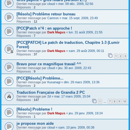
Dernier message par
cloud
«
mer. 09 déc. 2009, 02:56
Réponses :
2
[Résolu] Problème retour bureau
Dernier message par
Camron
«
mar. 15 sept. 2009, 23:49
Réponses :
12
[PCC]Patch n°4 : en approche !
Dernier message par
Dark Magus
«
lun. 31 août 2009, 21:55
Réponses :
7
[PCC][PATCH] Le patch de traduction, Chapitre 1-3 (Lumir
Forest)
Dernier message par
Dark Magus
«
sam. 29 août 2009, 00:11
Réponses :
37
1
2
3
Bravo pour ce magnifique travail ^^
Dernier message par
cloud
«
jeu. 30 avr. 2009, 22:43
Réponses :
9
[PCC][Résolu] Problème...
Dernier message par
Kusanagi
«
dim. 29 mars 2009, 13:36
Réponses :
2
Traduction Française de Grandia 2 PC
Dernier message par
2d
«
mar. 17 mars 2009, 15:04
Réponses :
147
1
7
8
9
10
…
[Résolu] Probleme !
Dernier message par
Dark Magus
«
jeu. 29 janv. 2009, 19:24
Réponses :
1
je propose mon aide
Dernier message par
cloud
«
sam. 10 janv. 2009, 00:38