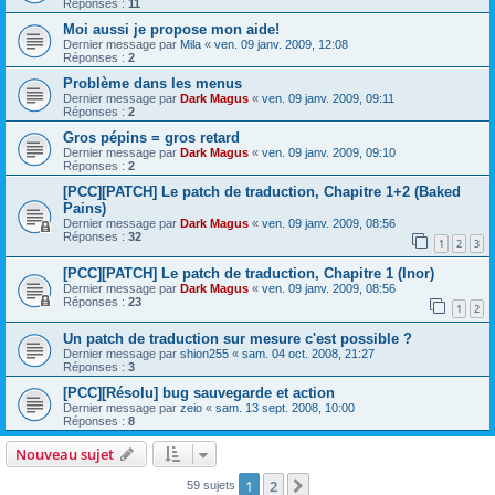
Réponses :
11
Moi aussi je propose mon aide!
Dernier message par
Mila
«
ven. 09 janv. 2009, 12:08
Réponses :
2
Problème dans les menus
Dernier message par
Dark Magus
«
ven. 09 janv. 2009, 09:11
Réponses :
2
Gros pépins = gros retard
Dernier message par
Dark Magus
«
ven. 09 janv. 2009, 09:10
Réponses :
2
[PCC][PATCH] Le patch de traduction, Chapitre 1+2 (Baked
Pains)
Dernier message par
Dark Magus
«
ven. 09 janv. 2009, 08:56
Réponses :
32
1
2
3
[PCC][PATCH] Le patch de traduction, Chapitre 1 (Inor)
Dernier message par
Dark Magus
«
ven. 09 janv. 2009, 08:56
Réponses :
23
1
2
Un patch de traduction sur mesure c'est possible ?
Dernier message par
shion255
«
sam. 04 oct. 2008, 21:27
Réponses :
3
[PCC][Résolu] bug sauvegarde et action
Dernier message par
zeio
«
sam. 13 sept. 2008, 10:00
Réponses :
8
Nouveau sujet
1
2
Suivante
59 sujets